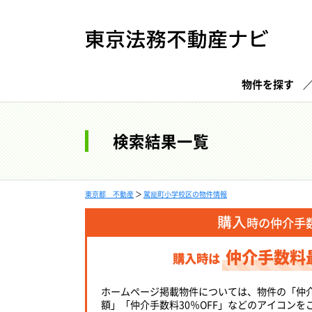
物件を探す
検索結果一覧
東京都 不動産
＞
駕籠町小学校区の物件情報
購入
時の仲介手
仲介手数料
購入時は
ホームページ掲載物件については、物件の「仲
額」「仲介手数料30％OFF」などのアイコンを