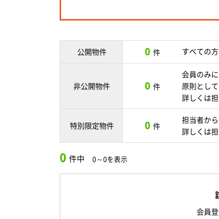
0
すべての方
公開物件
件
会員のみに
0
非公開物件
原則として
件
詳しくは担
担当者から
0
特別限定物件
件
詳しくは担
0
件中
0～0を表示
会員登