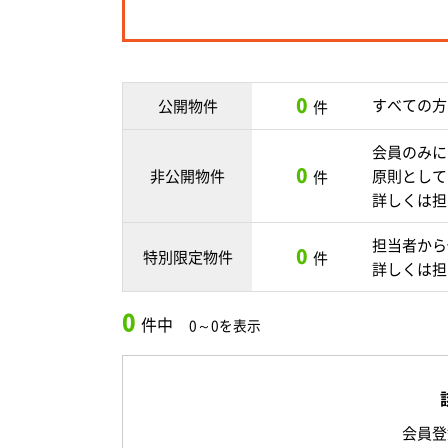
0
すべての方
公開物件
件
会員のみに
0
非公開物件
原則として
件
詳しくは担
担当者から
0
特別限定物件
件
詳しくは担
0
件中
0～0を表示
会員登