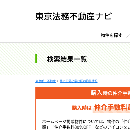
物件を探す
検索結果一覧
東京都 不動産
＞
第四日野小学校区の物件情報
購入
時の仲介手
仲介手数料
購入時は
ホームページ掲載物件については、物件の「仲
額」「仲介手数料30％OFF」などのアイコンを