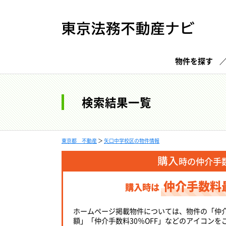
物件を探す
検索結果一覧
東京都 不動産
＞
矢口中学校区の物件情報
購入
時の仲介手
仲介手数料
購入時は
ホームページ掲載物件については、物件の「仲
額」「仲介手数料30％OFF」などのアイコンを