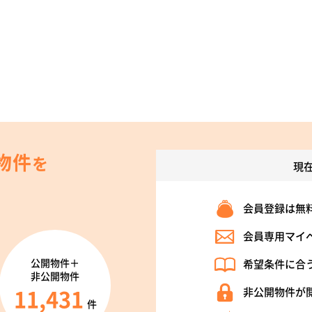
物件
を
現
会員登録は無
会員専用マイ
公開物件＋
希望条件に合
非公開物件
11,431
非公開物件が
件