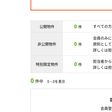
0
すべての方
公開物件
件
会員のみに
0
非公開物件
原則として
件
詳しくは担
担当者から
0
特別限定物件
件
詳しくは担
0
件中
0～0を表示
会員登