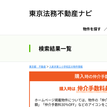
物件を探す
検索結果一覧
東京都 不動産
＞
入新井第１小学校区の物件情報
購入
時の仲介手
仲介手数料
購入時は
ホームページ掲載物件については、物件の「仲
額」「仲介手数料30％OFF」などのアイコンを