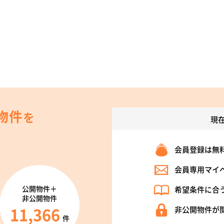
物件
を
現
会員登録は無
会員専用マイ
公開物件＋
希望条件に合
非公開物件
11,366
非公開物件が
件