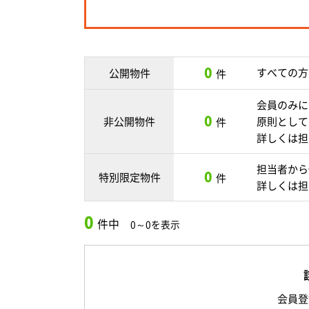
0
すべての方
公開物件
件
会員のみに
0
非公開物件
原則として
件
詳しくは担
担当者から
0
特別限定物件
件
詳しくは担
0
件中
0～0を表示
会員登