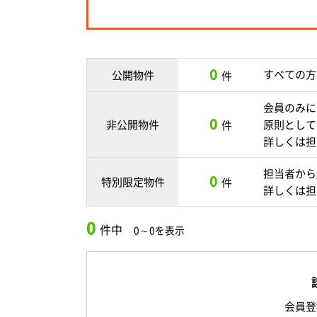
0
すべての方
公開物件
件
会員のみに
0
非公開物件
原則として
件
詳しくは担
担当者から
0
特別限定物件
件
詳しくは担
0
件中
0～0を表示
会員登