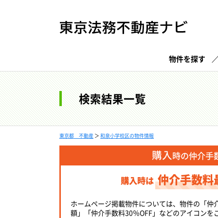
物件を探す
検索結果一覧
東京都 不動産
＞
和泉小学校区の物件情報
購入
時の仲介手
仲介手数料
購入時は
ホームページ掲載物件については、物件の「仲
額」「仲介手数料30％OFF」などのアイコンを