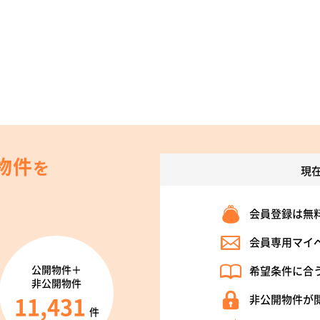
物件
を
現
会員登録は無
会員専用マイ
公開物件＋
希望条件に合
非公開物件
11,431
非公開物件が
件