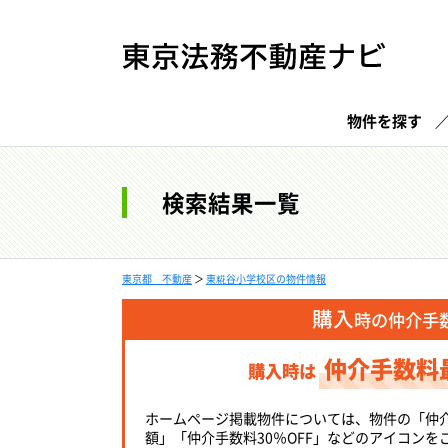
物件を探す
検索結果一覧
東京都 不動産
＞
東糀谷小学校区の物件情報
購入
時の仲介手
仲介手数料
購入時は
ホームページ掲載物件については、物件の「仲
額」「仲介手数料30％OFF」などのアイコンを