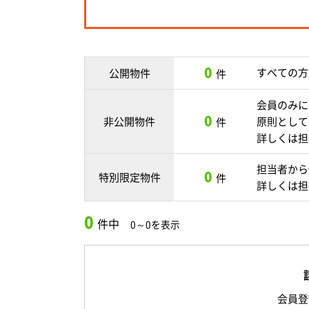
0
すべての方
公開物件
件
会員のみに
0
非公開物件
原則として
件
詳しくは担
担当者から
0
特別限定物件
件
詳しくは担
0
件中
0～0を表示
会員登