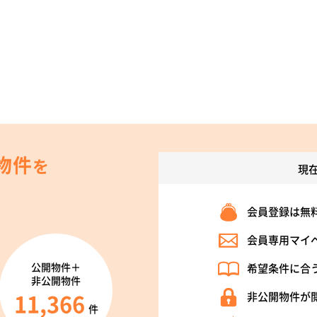
物件
を
現
会員登録は無
会員専用マイ
公開物件＋
希望条件に合
非公開物件
11,366
非公開物件が
件