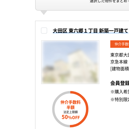
選択した物件をまとめ
大田区 東六郷１丁目 新築一戸建て
仲介手数
東京都大
京急本線
[建物面積
会員登
※購入希
※特別限
仲介手数料
半額
法定上限額
50
%OFF