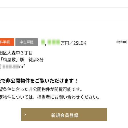
-
,
-
-
-
料半額
中古戸建
万円／2SLDK
〔物件ID〕 
田区大森中３丁目
「梅屋敷」駅 徒歩8分
2
]
.
m
-
-
-
-
-
録で非公開物件をご覧いただけます！
望条件に合った非公開物件が閲覧可能です。
定物件については、担当者にお問い合わせください。
新規会員登録