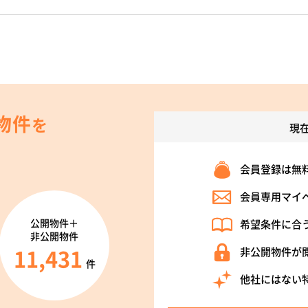
物件
を
現
会員登録は無
会員専用マイ
公開物件＋
希望条件に合
非公開物件
11,431
非公開物件が
件
他社にはない