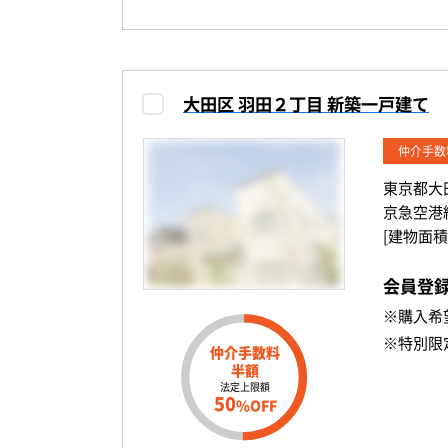
大田区 羽田２丁目 新築一戸建て
仲介手数
東京都大
京急空港
[建物面積
会員登
※購入希
※特別限
仲介手数料
半額
法定上限額
50
%OFF