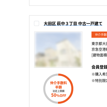
大田区 萩中３丁目 中古一戸建て
仲介手数
東京都大
京急空港
[建物面積
会員登
※購入希
※特別限
仲介手数料
半額
法定上限額
50
%OFF