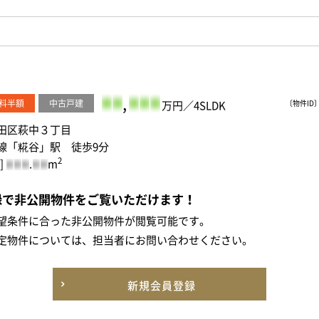
-
-
,
-
-
-
料半額
中古戸建
万円／4SLDK
〔物件ID〕 
田区萩中３丁目
線「糀谷」駅 徒歩9分
2
]
.
m
-
-
-
-
-
録で非公開物件をご覧いただけます！
望条件に合った非公開物件が閲覧可能です。
定物件については、担当者にお問い合わせください。
新規会員登録