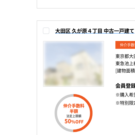
大田区 久が原４丁目 中古一戸建て
仲介手数
東京都大
東急池上
[建物面積
会員登
※購入希
※特別限
仲介手数料
半額
法定上限額
50
%OFF