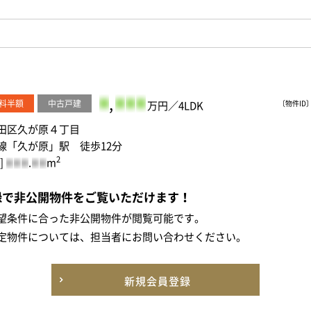
-
,
-
-
-
料半額
中古戸建
万円／4LDK
〔物件ID〕 
田区久が原４丁目
線「久が原」駅 徒歩12分
2
]
.
m
-
-
-
-
-
録で非公開物件をご覧いただけます！
望条件に合った非公開物件が閲覧可能です。
定物件については、担当者にお問い合わせください。
新規会員登録