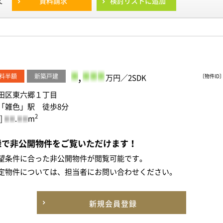
資料請求
検討リストに追加
て
-
,
-
-
-
料半額
新築戸建
万円／2SDK
〔物件ID〕 
田区東六郷１丁目
「雑色」駅 徒歩8分
2
]
.
m
-
-
-
-
録で非公開物件をご覧いただけます！
望条件に合った非公開物件が閲覧可能です。
定物件については、担当者にお問い合わせください。
新規会員登録