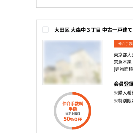
大田区 大森中３丁目 中古一戸建て
仲介手数
東京都大
京急本線
[建物面積
会員登
※購入希
※特別限
仲介手数料
半額
法定上限額
50
%OFF