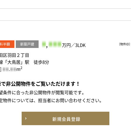
-
,
-
-
-
料半額
新築戸建
万円／3LDK
〔物件ID〕 
田区羽田２丁目
線「大鳥居」駅 徒歩8分
2
]
.
m
-
-
-
-
録で非公開物件をご覧いただけます！
望条件に合った非公開物件が閲覧可能です。
定物件については、担当者にお問い合わせください。
新規会員登録