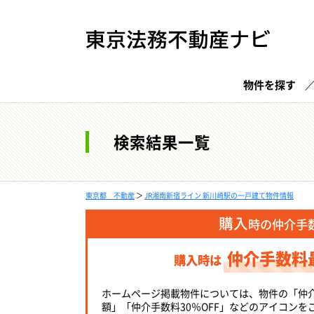
物件を探す
検索結果一覧
東京都 不動産
＞
JR湘南新宿ライン 新川崎駅の一戸建て物件情報
購入
時の仲介手
仲介手数料
購入時は
ホームページ掲載物件については、物件の「仲
額」「仲介手数料30％OFF」などのアイコンを