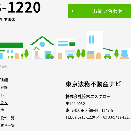
3-1220
お問い合わせ
0 年中無休
間査定
不動産
員登録
イド
株式会社笹林エスクロー
Ｑ＆Ａ
〒144-0052
東京都大田区蒲田4丁目47-5
の声
TEL03-5713-1220 ／ FAX 03-5713-1227
別物件一覧
別物件一覧