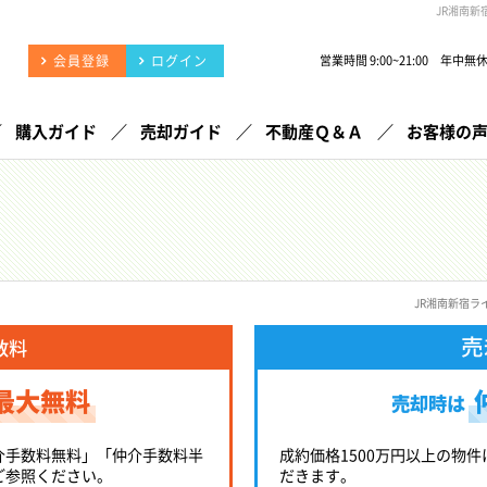
JR湘南
会員登録
ログイン
営業時間 9:00~21:00 年中無
購入ガイド
売却ガイド
不動産Ｑ＆Ａ
お客様の
JR湘南新宿
売
数料
最大無料
売却時は
介手数料無料」「仲介手数料半
成約価格1500万円以上の物件
ご参照ください。
だきます。