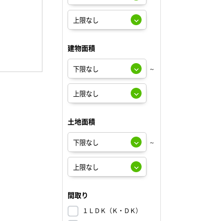
建物面積
～
土地面積
～
間取り
１ＬＤＫ（Ｋ・ＤＫ）