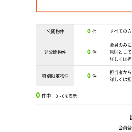
0
すべての方
公開物件
件
会員のみに
0
非公開物件
原則として
件
詳しくは担
担当者から
0
特別限定物件
件
詳しくは担
0
件中
0～0を表示
会員登