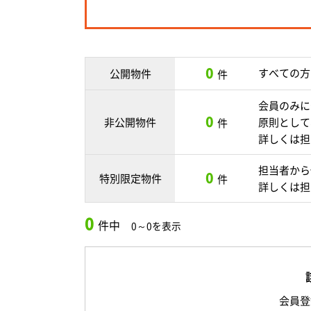
0
すべての方
公開物件
件
会員のみに
0
非公開物件
原則として
件
詳しくは担
担当者から
0
特別限定物件
件
詳しくは担
0
件中
0～0を表示
会員登