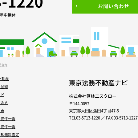
3-1220
お問い合わせ
0 年中無休
間査定
不動産
員登録
イド
株式会社笹林エスクロー
Ｑ＆Ａ
〒144-0052
東京都大田区蒲田4丁目47-5
の声
TEL03-5713-1220 ／ FAX 03-5713-1227
別物件一覧
別物件一覧
売却無料査定