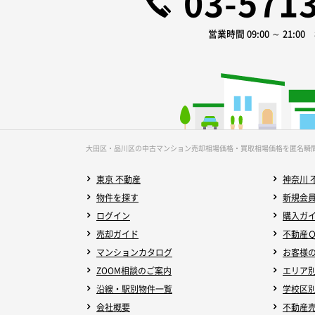
03-571
営業時間 09:00 ～ 21:0
大田区・品川区の中古マンション売却相場価格・買取相場価格を匿名瞬
東京 不動産
神奈川 
物件を探す
新規会
ログイン
購入ガ
売却ガイド
不動産
マンションカタログ
お客様
ZOOM相談のご案内
エリア
沿線・駅別物件一覧
学校区
会社概要
不動産