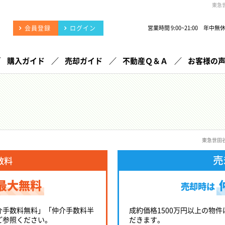
東急
会員登録
ログイン
営業時間 9:00~21:00 年中無
購入ガイド
売却ガイド
不動産Ｑ＆Ａ
お客様の
東急世田
売
数料
最大無料
売却時は
介手数料無料」「仲介手数料半
成約価格1500万円以上の物件
ご参照ください。
だきます。