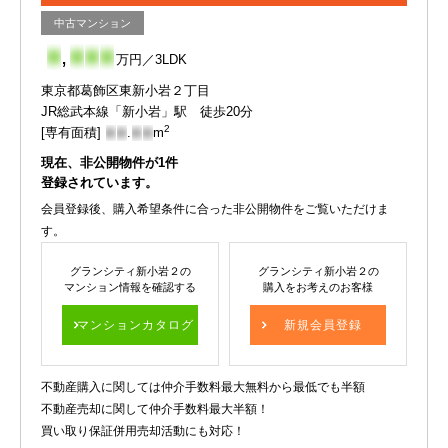
中古マンション
-
,
-
-
-
万円／3LDK
東京都葛飾区東新小岩２丁目
JR総武本線「新小岩」駅 徒歩20分
2
[専有面積]
-
-
.
-
-
m
現在、非公開物件が
1
件
登録されています。
会員登録後、購入希望条件に合った非公開物件をご覧いただけま
す。
グランシティ新小岩２の
グランシティ新小岩２の
マンション情報を確認する
購入をお考えのお客様
マンションカタログ
新規会員登録
不動産購入に関しては仲介手数料最大無料から最低でも半額
不動産売却に関して仲介手数料最大半額！
買い取り保証併用売却活動にも対応！