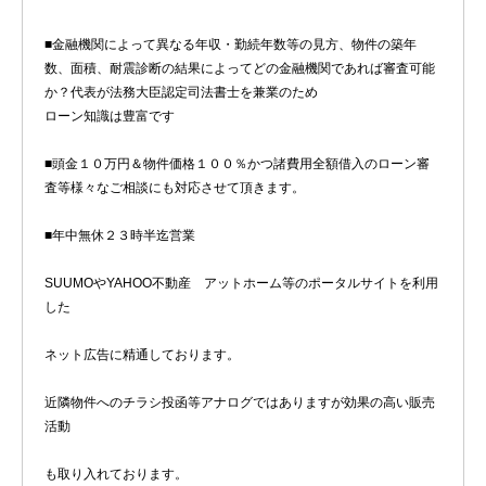
■金融機関によって異なる年収・勤続年数等の見方、物件の築年
数、面積、耐震診断の結果によってどの金融機関であれば審査可能
か？代表が法務大臣認定司法書士を兼業のため
ローン知識は豊富です
■頭金１０万円＆物件価格１００％かつ諸費用全額借入のローン審
査等様々なご相談にも対応させて頂きます。
■年中無休２３時半迄営業
SUUMOやYAHOO不動産 アットホーム等のポータルサイトを利用
した
ネット広告に精通しております。
近隣物件へのチラシ投函等アナログではありますが効果の高い販売
活動
も取り入れております。