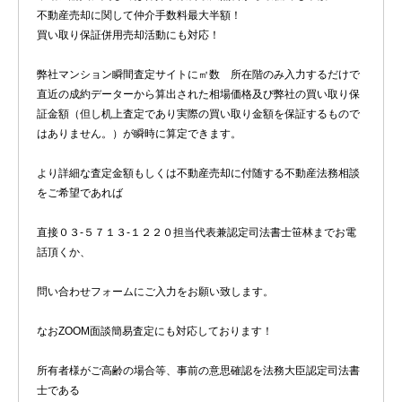
不動産売却に関して仲介手数料最大半額！
買い取り保証併用売却活動にも対応！
弊社マンション瞬間査定サイトに㎡数 所在階のみ入力するだけで
直近の成約データーから算出された相場価格及び弊社の買い取り保
証金額（但し机上査定であり実際の買い取り金額を保証するもので
はありません。）が瞬時に算定できます。
より詳細な査定金額もしくは不動産売却に付随する不動産法務相談
をご希望であれば
直接０３-５７１３-１２２０担当代表兼認定司法書士笹林までお電
話頂くか、
問い合わせフォームにご入力をお願い致します。
なおZOOM面談簡易査定にも対応しております！
所有者様がご高齢の場合等、事前の意思確認を法務大臣認定司法書
士である