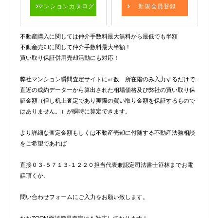
マンションカタログ
新規会員登録
不動産購入に関しては仲介手数料最大無料から最低でも半額
不動産売却に関して仲介手数料最大半額！
買い取り保証併用売却活動にも対応！
弊社マンション瞬間査定サイトに㎡数 所在階のみ入力するだけで
直近の成約データーから算出された相場価格及び弊社の買い取り保
証金額（但し机上査定であり実際の買い取り金額を保証するもので
はありません。）が瞬時に算定できます。
より詳細な査定金額もしくは不動産売却に付随する不動産法務相談
をご希望であれば
直接０３-５７１３-１２２０担当代表兼認定司法書士笹林までお電
話頂くか、
問い合わせフォームにご入力をお願い致します。