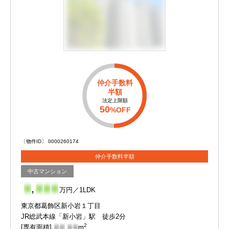
仲介手数料
半額
法定上限額
50
%OFF
〔物件ID〕 0000260174
仲介手数料半額
中古マンション
-
,
-
-
-
万円／1LDK
東京都葛飾区新小岩１丁目
JR総武本線「新小岩」駅 徒歩2分
2
[専有面積]
-
-
.
-
-
m