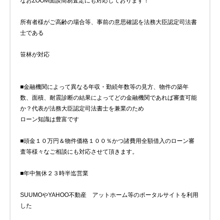
なおZOOM面談簡易査定にも対応しております！
所有者様がご高齢の場合等、事前の意思確認を法務大臣認定司法書
士である
笹林が対応
■金融機関によって異なる年収・勤続年数等の見方、物件の築年
数、面積、耐震診断の結果によってどの金融機関であれば審査可能
か？代表が法務大臣認定司法書士を兼業のため
ローン知識は豊富です
■頭金１０万円＆物件価格１００％かつ諸費用全額借入のローン審
査等様々なご相談にも対応させて頂きます。
■年中無休２３時半迄営業
SUUMOやYAHOO不動産 アットホーム等のポータルサイトを利用
した