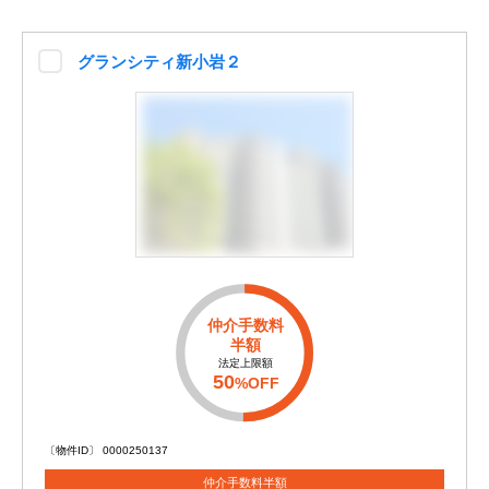
グランシティ新小岩２
仲介手数料
半額
法定上限額
50
%OFF
〔物件ID〕 0000250137
仲介手数料半額