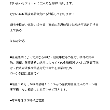
問い合わせフォームにご入力をお願い致します。
なおZOOM面談簡易査定にも対応しております！
所有者様がご高齢の場合等、事前の意思確認を法務大臣認定司法書
士である
笹林が対応
■金融機関によって異なる年収・勤続年数等の見方、物件の築年
数、面積、耐震診断の結果によってどの金融機関であれば審査可能
か？代表が法務大臣認定司法書士を兼業のため
ローン知識は豊富です
■頭金１０万円＆物件価格１００％かつ諸費用全額借入のローン審
査等様々なご相談にも対応させて頂きます。
■年中無休２３時半迄営業