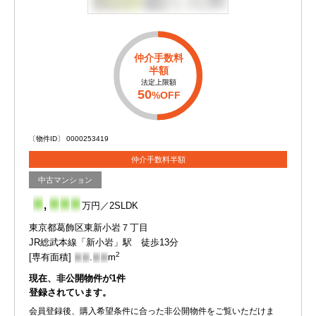
仲介手数料
半額
法定上限額
50
%OFF
〔物件ID〕 0000253419
仲介手数料半額
中古マンション
-
,
-
-
-
万円／2SLDK
東京都葛飾区東新小岩７丁目
JR総武本線「新小岩」駅 徒歩13分
2
[専有面積]
-
-
.
-
-
m
現在、非公開物件が
1
件
登録されています。
会員登録後、購入希望条件に合った非公開物件をご覧いただけま