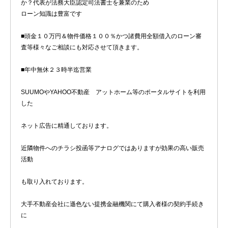
か？代表が法務大臣認定司法書士を兼業のため
ローン知識は豊富です
■頭金１０万円＆物件価格１００％かつ諸費用全額借入のローン審
査等様々なご相談にも対応させて頂きます。
■年中無休２３時半迄営業
SUUMOやYAHOO不動産 アットホーム等のポータルサイトを利用
した
ネット広告に精通しております。
近隣物件へのチラシ投函等アナログではありますが効果の高い販売
活動
も取り入れております。
大手不動産会社に遜色ない提携金融機関にて購入者様の契約手続き
に