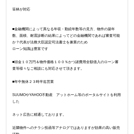
笹林が対応
■金融機関によって異なる年収・勤続年数等の見方、物件の築年
数、面積、耐震診断の結果によってどの金融機関であれば審査可能
か？代表が法務大臣認定司法書士を兼業のため
ローン知識は豊富です
■頭金１０万円＆物件価格１００％かつ諸費用全額借入のローン審
査等様々なご相談にも対応させて頂きます。
■年中無休２３時半迄営業
SUUMOやYAHOO不動産 アットホーム等のポータルサイトを利用
した
ネット広告に精通しております。
近隣物件へのチラシ投函等アナログではありますが効果の高い販売