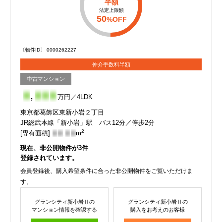
半額
法定上限額
50
%OFF
〔物件ID〕 0000262227
仲介手数料半額
中古マンション
-
,
-
-
-
万円／4LDK
東京都葛飾区東新小岩２丁目
JR総武本線「新小岩」駅 バス12分／停歩2分
2
[専有面積]
-
-
.
-
-
m
現在、非公開物件が
3
件
登録されています。
会員登録後、購入希望条件に合った非公開物件をご覧いただけま
す。
グランシティ新小岩Ⅱの
グランシティ新小岩Ⅱの
マンション情報を確認する
購入をお考えのお客様