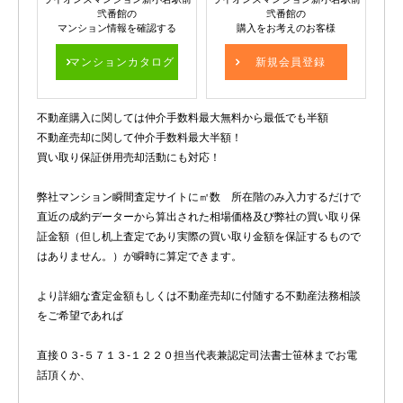
弐番館の
弐番館の
マンション情報を確認する
購入をお考えのお客様
マンションカタログ
新規会員登録
不動産購入に関しては仲介手数料最大無料から最低でも半額
不動産売却に関して仲介手数料最大半額！
買い取り保証併用売却活動にも対応！
弊社マンション瞬間査定サイトに㎡数 所在階のみ入力するだけで
直近の成約データーから算出された相場価格及び弊社の買い取り保
証金額（但し机上査定であり実際の買い取り金額を保証するもので
はありません。）が瞬時に算定できます。
より詳細な査定金額もしくは不動産売却に付随する不動産法務相談
をご希望であれば
直接０３-５７１３-１２２０担当代表兼認定司法書士笹林までお電
話頂くか、