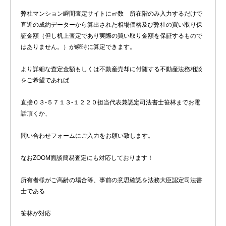
弊社マンション瞬間査定サイトに㎡数 所在階のみ入力するだけで
直近の成約データーから算出された相場価格及び弊社の買い取り保
証金額（但し机上査定であり実際の買い取り金額を保証するもので
はありません。）が瞬時に算定できます。
より詳細な査定金額もしくは不動産売却に付随する不動産法務相談
をご希望であれば
直接０３-５７１３-１２２０担当代表兼認定司法書士笹林までお電
話頂くか、
問い合わせフォームにご入力をお願い致します。
なおZOOM面談簡易査定にも対応しております！
所有者様がご高齢の場合等、事前の意思確認を法務大臣認定司法書
士である
笹林が対応