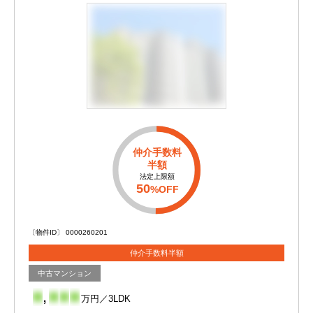
仲介手数料
半額
法定上限額
50
%OFF
〔物件ID〕 0000260201
仲介手数料半額
中古マンション
-
,
-
-
-
万円／3LDK