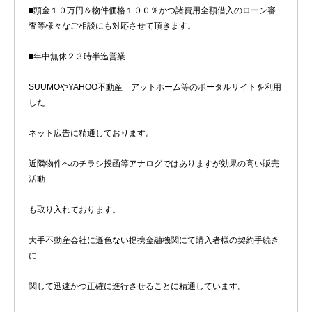
■頭金１０万円＆物件価格１００％かつ諸費用全額借入のローン審
査等様々なご相談にも対応させて頂きます。
■年中無休２３時半迄営業
SUUMOやYAHOO不動産 アットホーム等のポータルサイトを利用
した
ネット広告に精通しております。
近隣物件へのチラシ投函等アナログではありますが効果の高い販売
活動
も取り入れております。
大手不動産会社に遜色ない提携金融機関にて購入者様の契約手続き
に
関して迅速かつ正確に進行させることに精通しています。