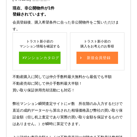
現在、非公開物件が
1
件
登録されています。
会員登録後、購入希望条件に合った非公開物件をご覧いただけま
す。
トラスト新小岩の
トラスト新小岩の
マンション情報を確認する
購入をお考えのお客様
マンションカタログ
新規会員登録
不動産購入に関しては仲介手数料最大無料から最低でも半額
不動産売却に関して仲介手数料最大半額！
買い取り保証併用売却活動にも対応！
弊社マンション瞬間査定サイトに㎡数 所在階のみ入力するだけで
直近の成約データーから算出された相場価格及び弊社の買い取り保
証金額（但し机上査定であり実際の買い取り金額を保証するもので
はありません。）が瞬時に算定できます。