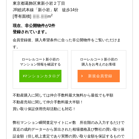
東京都葛飾区東新小岩２丁目
JR総武本線「新小岩」駅 徒歩14分
2
[専有面積]
-
-
.
-
-
m
現在、非公開物件が
2
件
登録されています。
会員登録後、購入希望条件に合った非公開物件をご覧いただけま
す。
ローレルコート新小岩の
ローレルコート新小岩の
マンション情報を確認する
購入をお考えのお客様
マンションカタログ
新規会員登録
不動産購入に関しては仲介手数料最大無料から最低でも半額
不動産売却に関して仲介手数料最大半額！
買い取り保証併用売却活動にも対応！
弊社マンション瞬間査定サイトに㎡数 所在階のみ入力するだけで
直近の成約データーから算出された相場価格及び弊社の買い取り保
証金額（但し机上査定であり実際の買い取り金額を保証するもので