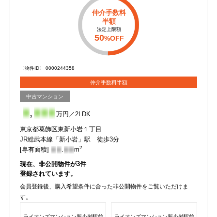
仲介手数料
半額
法定上限額
50
%OFF
〔物件ID〕 0000244358
仲介手数料半額
中古マンション
-
,
-
-
-
万円／2LDK
東京都葛飾区東新小岩１丁目
JR総武本線「新小岩」駅 徒歩3分
2
[専有面積]
-
-
.
-
-
m
現在、非公開物件が
3
件
登録されています。
会員登録後、購入希望条件に合った非公開物件をご覧いただけま
す。
ライオンズマンション新小岩駅前
ライオンズマンション新小岩駅前