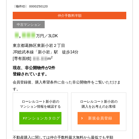
〔物件ID〕 0000250120
仲介手数料半額
中古マンション
-
,
-
-
-
万円／3LDK
東京都葛飾区東新小岩２丁目
JR総武本線「新小岩」駅 徒歩14分
2
[専有面積]
-
-
.
-
-
m
現在、非公開物件が
2
件
登録されています。
会員登録後、購入希望条件に合った非公開物件をご覧いただけま
す。
ローレルコート新小岩の
ローレルコート新小岩の
マンション情報を確認する
購入をお考えのお客様
マンションカタログ
新規会員登録
不動産購入に関しては仲介手数料最大無料から最低でも半額