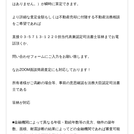
はありません。）が瞬時に算定できます。
より詳細な査定金額もしくは不動産売却に付随する不動産法務相談
をご希望であれば
直接０３-５７１３-１２２０担当代表兼認定司法書士笹林までお電
話頂くか、
問い合わせフォームにご入力をお願い致します。
なおZOOM面談簡易査定にも対応しております！
所有者様がご高齢の場合等、事前の意思確認を法務大臣認定司法書
士である
笹林が対応
■金融機関によって異なる年収・勤続年数等の見方、物件の築年
数、面積、耐震診断の結果によってどの金融機関であれば審査可能