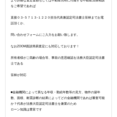
より詳細な査定金額もしくは不動産売却に付随する不動産法務相談
をご希望であれば
直接０３-５７１３-１２２０担当代表兼認定司法書士笹林までお電
話頂くか、
問い合わせフォームにご入力をお願い致します。
なおZOOM面談簡易査定にも対応しております！
所有者様がご高齢の場合等、事前の意思確認を法務大臣認定司法書
士である
笹林が対応
■金融機関によって異なる年収・勤続年数等の見方、物件の築年
数、面積、耐震診断の結果によってどの金融機関であれば審査可能
か？代表が法務大臣認定司法書士を兼業のため
ローン知識は豊富です