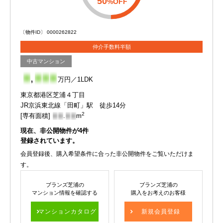
50
%OFF
〔物件ID〕 0000262822
仲介手数料半額
中古マンション
-
,
-
-
-
万円／1LDK
東京都港区芝浦４丁目
JR京浜東北線「田町」駅 徒歩14分
2
[専有面積]
-
-
.
-
-
m
現在、非公開物件が
4
件
登録されています。
会員登録後、購入希望条件に合った非公開物件をご覧いただけま
す。
ブランズ芝浦の
ブランズ芝浦の
マンション情報を確認する
購入をお考えのお客様
マンションカタログ
新規会員登録