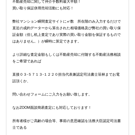
不動産売却に関して仲介手数料最大半額！
買い取り保証併用売却活動にも対応！
弊社マンション瞬間査定サイトに㎡数 所在階のみ入力するだけで
直近の成約データーから算出された相場価格及び弊社の買い取り保
証金額（但し机上査定であり実際の買い取り金額を保証するもので
はありません。）が瞬時に算定できます。
より詳細な査定金額もしくは不動産売却に付随する不動産法務相談
をご希望であれば
直接０３-５７１３-１２２０担当代表兼認定司法書士笹林までお電
話頂くか、
問い合わせフォームにご入力をお願い致します。
なおZOOM面談簡易査定にも対応しております！
所有者様がご高齢の場合等、事前の意思確認を法務大臣認定司法書
士である