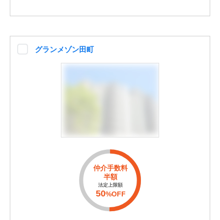
グランメゾン田町
仲介手数料
半額
法定上限額
50
%OFF