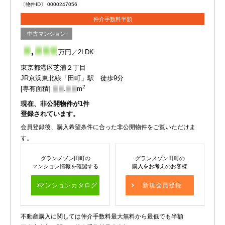
〔物件ID〕 0000247056
仲介手数料半額
中古マンション
-
,
-
-
-
万円／2LDK
東京都港区芝浦２丁目
JR京浜東北線「田町」駅 徒歩9分
2
[専有面積]
-
-
.
-
-
m
現在、非公開物件が
1
件
登録されています。
会員登録後、購入希望条件に合った非公開物件をご覧いただけま
す。
グランメゾン田町の
グランメゾン田町の
マンション情報を確認する
購入をお考えのお客様
マンションカタログ
新規会員登録
不動産購入に関しては仲介手数料最大無料から最低でも半額