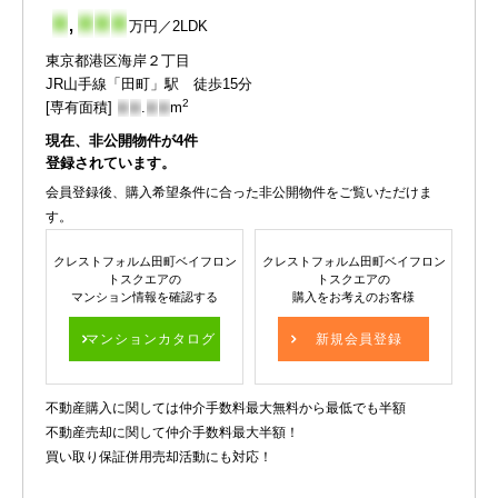
-
,
-
-
-
万円／2LDK
東京都港区海岸２丁目
JR山手線「田町」駅 徒歩15分
2
[専有面積]
-
-
.
-
-
m
現在、非公開物件が
4
件
登録されています。
会員登録後、購入希望条件に合った非公開物件をご覧いただけま
す。
クレストフォルム田町ベイフロン
クレストフォルム田町ベイフロン
トスクエアの
トスクエアの
マンション情報を確認する
購入をお考えのお客様
マンションカタログ
新規会員登録
不動産購入に関しては仲介手数料最大無料から最低でも半額
不動産売却に関して仲介手数料最大半額！
買い取り保証併用売却活動にも対応！