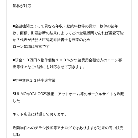
笹林が対応
■金融機関によって異なる年収・勤続年数等の見方、物件の築年
数、面積、耐震診断の結果によってどの金融機関であれば審査可能
か？代表が法務大臣認定司法書士を兼業のため
ローン知識は豊富です
■頭金１０万円＆物件価格１００％かつ諸費用全額借入のローン審
査等様々なご相談にも対応させて頂きます。
■年中無休２３時半迄営業
SUUMOやYAHOO不動産 アットホーム等のポータルサイトを利用
した
ネット広告に精通しております。
近隣物件へのチラシ投函等アナログではありますが効果の高い販売
活動