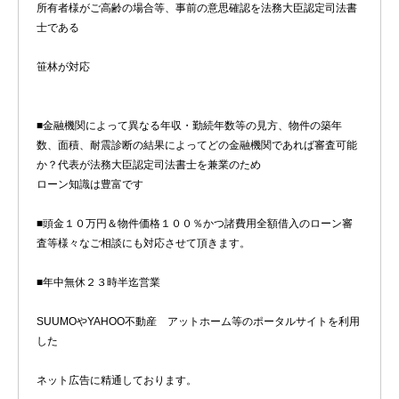
所有者様がご高齢の場合等、事前の意思確認を法務大臣認定司法書
士である
笹林が対応
■金融機関によって異なる年収・勤続年数等の見方、物件の築年
数、面積、耐震診断の結果によってどの金融機関であれば審査可能
か？代表が法務大臣認定司法書士を兼業のため
ローン知識は豊富です
■頭金１０万円＆物件価格１００％かつ諸費用全額借入のローン審
査等様々なご相談にも対応させて頂きます。
■年中無休２３時半迄営業
SUUMOやYAHOO不動産 アットホーム等のポータルサイトを利用
した
ネット広告に精通しております。