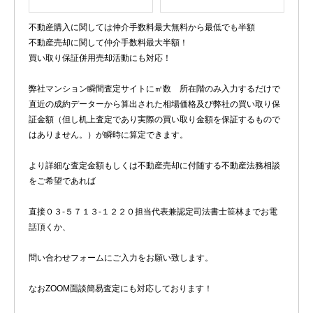
不動産購入に関しては仲介手数料最大無料から最低でも半額
不動産売却に関して仲介手数料最大半額！
買い取り保証併用売却活動にも対応！
弊社マンション瞬間査定サイトに㎡数 所在階のみ入力するだけで
直近の成約データーから算出された相場価格及び弊社の買い取り保
証金額（但し机上査定であり実際の買い取り金額を保証するもので
はありません。）が瞬時に算定できます。
より詳細な査定金額もしくは不動産売却に付随する不動産法務相談
をご希望であれば
直接０３-５７１３-１２２０担当代表兼認定司法書士笹林までお電
話頂くか、
問い合わせフォームにご入力をお願い致します。
なおZOOM面談簡易査定にも対応しております！