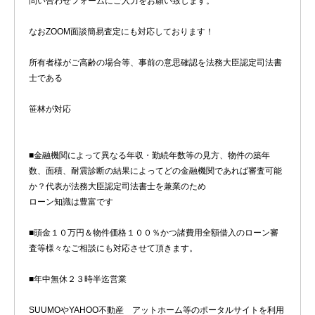
問い合わせフォームにご入力をお願い致します。
なおZOOM面談簡易査定にも対応しております！
所有者様がご高齢の場合等、事前の意思確認を法務大臣認定司法書
士である
笹林が対応
■金融機関によって異なる年収・勤続年数等の見方、物件の築年
数、面積、耐震診断の結果によってどの金融機関であれば審査可能
か？代表が法務大臣認定司法書士を兼業のため
ローン知識は豊富です
■頭金１０万円＆物件価格１００％かつ諸費用全額借入のローン審
査等様々なご相談にも対応させて頂きます。
■年中無休２３時半迄営業
SUUMOやYAHOO不動産 アットホーム等のポータルサイトを利用