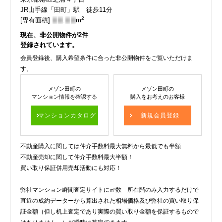
JR山手線「田町」駅 徒歩11分
2
[専有面積]
-
-
.
-
-
m
現在、非公開物件が
2
件
登録されています。
会員登録後、購入希望条件に合った非公開物件をご覧いただけま
す。
メゾン田町の
メゾン田町の
マンション情報を確認する
購入をお考えのお客様
マンションカタログ
新規会員登録
不動産購入に関しては仲介手数料最大無料から最低でも半額
不動産売却に関して仲介手数料最大半額！
買い取り保証併用売却活動にも対応！
弊社マンション瞬間査定サイトに㎡数 所在階のみ入力するだけで
直近の成約データーから算出された相場価格及び弊社の買い取り保
証金額（但し机上査定であり実際の買い取り金額を保証するもので