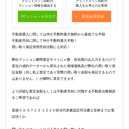
グランドメゾン田町の
グランドメゾン田町の
マンション情報を確認する
購入をお考えのお客様
マンションカタログ
新規会員登録
不動産購入に関しては仲介手数料最大無料から最低でも半額
不動産売却に関して仲介手数料最大半額！
買い取り保証併用売却活動にも対応！
弊社マンション瞬間査定サイトに㎡数 所在階のみ入力するだけで
直近の成約データーから算出された相場価格及び弊社の買い取り保
証金額（但し机上査定であり実際の買い取り金額を保証するもので
はありません。）が瞬時に算定できます。
より詳細な査定金額もしくは不動産売却に付随する不動産法務相談
をご希望であれば
直接０３-５７１３-１２２０担当代表兼認定司法書士笹林までお電
話頂くか、