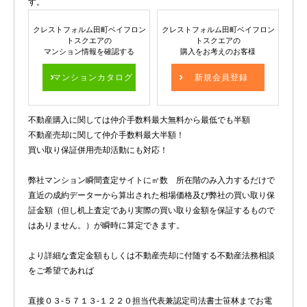
す。
クレストフォルム田町ベイフロン
クレストフォルム田町ベイフロン
トスクエアの
トスクエアの
マンション情報を確認する
購入をお考えのお客様
マンションカタログ
新規会員登録
不動産購入に関しては仲介手数料最大無料から最低でも半額
不動産売却に関して仲介手数料最大半額！
買い取り保証併用売却活動にも対応！
弊社マンション瞬間査定サイトに㎡数 所在階のみ入力するだけで
直近の成約データーから算出された相場価格及び弊社の買い取り保
証金額（但し机上査定であり実際の買い取り金額を保証するもので
はありません。）が瞬時に算定できます。
より詳細な査定金額もしくは不動産売却に付随する不動産法務相談
をご希望であれば
直接０３-５７１３-１２２０担当代表兼認定司法書士笹林までお電