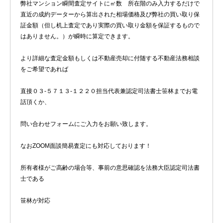
弊社マンション瞬間査定サイトに㎡数 所在階のみ入力するだけで
直近の成約データーから算出された相場価格及び弊社の買い取り保
証金額（但し机上査定であり実際の買い取り金額を保証するもので
はありません。）が瞬時に算定できます。
より詳細な査定金額もしくは不動産売却に付随する不動産法務相談
をご希望であれば
直接０３-５７１３-１２２０担当代表兼認定司法書士笹林までお電
話頂くか、
問い合わせフォームにご入力をお願い致します。
なおZOOM面談簡易査定にも対応しております！
所有者様がご高齢の場合等、事前の意思確認を法務大臣認定司法書
士である
笹林が対応