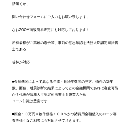
話頂くか、
問い合わせフォームにご入力をお願い致します。
なおZOOM面談簡易査定にも対応しております！
所有者様がご高齢の場合等、事前の意思確認を法務大臣認定司法書
士である
笹林が対応
■金融機関によって異なる年収・勤続年数等の見方、物件の築年
数、面積、耐震診断の結果によってどの金融機関であれば審査可能
か？代表が法務大臣認定司法書士を兼業のため
ローン知識は豊富です
■頭金１０万円＆物件価格１００％かつ諸費用全額借入のローン審
査等様々なご相談にも対応させて頂きます。