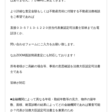
はありません。）が瞬時に算定できます。
より詳細な査定金額もしくは不動産売却に付随する不動産法務相談
をご希望であれば
直接０３-５７１３-１２２０担当代表兼認定司法書士笹林までお電
話頂くか、
問い合わせフォームにご入力をお願い致します。
なおZOOM面談簡易査定にも対応しております！
所有者様がご高齢の場合等、事前の意思確認を法務大臣認定司法書
士である
笹林が対応
■金融機関によって異なる年収・勤続年数等の見方、物件の築年
数、面積、耐震診断の結果によってどの金融機関であれば審査可能
か？代表が法務大臣認定司法書士を兼業のため