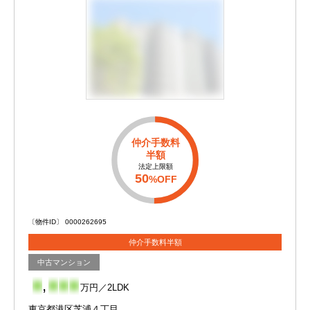
仲介手数料
半額
法定上限額
50
%OFF
〔物件ID〕 0000262695
仲介手数料半額
中古マンション
-
,
-
-
-
万円／2LDK
東京都港区芝浦４丁目