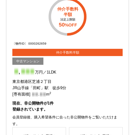
仲介手数料
半額
法定上限額
50
%OFF
〔物件ID〕 0000262659
仲介手数料半額
中古マンション
-
,
-
-
-
万円／1LDK
東京都港区芝浦２丁目
JR山手線「田町」駅 徒歩9分
2
[専有面積]
-
-
.
-
-
m
現在、非公開物件が
1
件
登録されています。
会員登録後、購入希望条件に合った非公開物件をご覧いただけま
す。