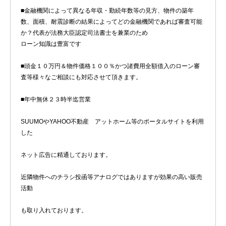
■金融機関によって異なる年収・勤続年数等の見方、物件の築年
数、面積、耐震診断の結果によってどの金融機関であれば審査可能
か？代表が法務大臣認定司法書士を兼業のため
ローン知識は豊富です
■頭金１０万円＆物件価格１００％かつ諸費用全額借入のローン審
査等様々なご相談にも対応させて頂きます。
■年中無休２３時半迄営業
SUUMOやYAHOO不動産 アットホーム等のポータルサイトを利用
した
ネット広告に精通しております。
近隣物件へのチラシ投函等アナログではありますが効果の高い販売
活動
も取り入れております。