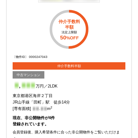
仲介手数料
半額
法定上限額
50
%OFF
〔物件ID〕 0000247043
仲介手数料半額
中古マンション
-
,
-
-
-
万円／2LDK
東京都港区海岸２丁目
JR山手線「田町」駅 徒歩14分
2
[専有面積]
-
-
.
-
-
m
現在、非公開物件が
4
件
登録されています。
会員登録後、購入希望条件に合った非公開物件をご覧いただけま