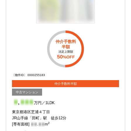
仲介手数料
半額
法定上限額
50
%OFF
〔物件ID〕 0000255183
仲介手数料半額
中古マンション
-
,
-
-
-
万円／1LDK
東京都港区芝浦４丁目
JR山手線「田町」駅 徒歩12分
2
[専有面積]
-
-
.
-
-
m