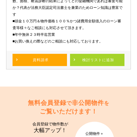
数、面積、耐震診断の結果によってどの金融機関であれば審査可能
か？代表が法務大臣認定司法書士を兼業のためローン知識は豊富で
す
■頭金１０万円＆物件価格１００％かつ諸費用全額借入のローン審
査等様々なご相談にも対応させて頂きます。
■年中無休２３時半迄営業
■お買い換えの際などのご相談にも対応しております。
資料請求
検討リスト
に追加
無料会員登録
非公開物件
で
を
ご覧いただけます！
会員登録で
物件数が
大幅アップ！
公開物件＋