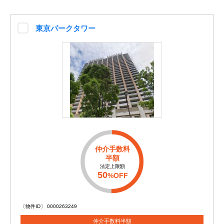
東京パークタワー
仲介手数料
半額
法定上限額
50
%OFF
〔物件ID〕 0000263249
仲介手数料半額