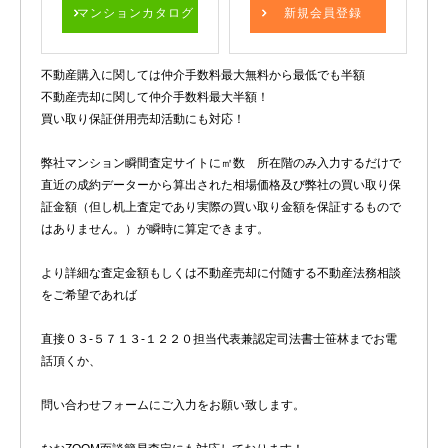
マンションカタログ
新規会員登録
不動産購入に関しては仲介手数料最大無料から最低でも半額
不動産売却に関して仲介手数料最大半額！
買い取り保証併用売却活動にも対応！
弊社マンション瞬間査定サイトに㎡数 所在階のみ入力するだけで
直近の成約データーから算出された相場価格及び弊社の買い取り保
証金額（但し机上査定であり実際の買い取り金額を保証するもので
はありません。）が瞬時に算定できます。
より詳細な査定金額もしくは不動産売却に付随する不動産法務相談
をご希望であれば
直接０３-５７１３-１２２０担当代表兼認定司法書士笹林までお電
話頂くか、
問い合わせフォームにご入力をお願い致します。