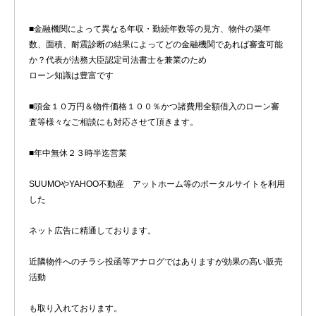
■金融機関によって異なる年収・勤続年数等の見方、物件の築年
数、面積、耐震診断の結果によってどの金融機関であれば審査可能
か？代表が法務大臣認定司法書士を兼業のため
ローン知識は豊富です
■頭金１０万円＆物件価格１００％かつ諸費用全額借入のローン審
査等様々なご相談にも対応させて頂きます。
■年中無休２３時半迄営業
SUUMOやYAHOO不動産 アットホーム等のポータルサイトを利用
した
ネット広告に精通しております。
近隣物件へのチラシ投函等アナログではありますが効果の高い販売
活動
も取り入れております。