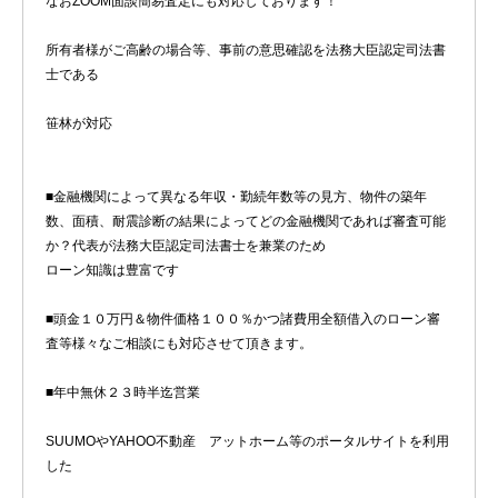
なおZOOM面談簡易査定にも対応しております！
所有者様がご高齢の場合等、事前の意思確認を法務大臣認定司法書
士である
笹林が対応
■金融機関によって異なる年収・勤続年数等の見方、物件の築年
数、面積、耐震診断の結果によってどの金融機関であれば審査可能
か？代表が法務大臣認定司法書士を兼業のため
ローン知識は豊富です
■頭金１０万円＆物件価格１００％かつ諸費用全額借入のローン審
査等様々なご相談にも対応させて頂きます。
■年中無休２３時半迄営業
SUUMOやYAHOO不動産 アットホーム等のポータルサイトを利用
した