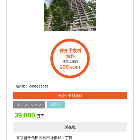
仲介手数料
無料
法定上限額
100
%OFF
〔物件ID〕 0000191595
仲介手数料無料
中古マンション
値下げ
39,800
万円
所在地
東京都千代田区神田神保町１丁目