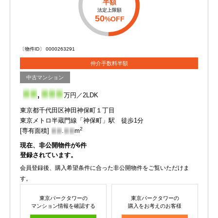
半額
法定上限額
50
%OFF
〔物件ID〕 0000263291
仲介手数料半額
中古マンション
-
-
,
-
-
-
万円／2LDK
東京都千代田区神田神保町１丁目
東京メトロ半蔵門線「神保町」駅 徒歩1分
2
[専有面積]
-
-
.
-
-
m
現在、非公開物件が
6
件
登録されています。
会員登録後、購入希望条件に合った非公開物件をご覧いただけま
す。
東京パークタワーの
東京パークタワーの
マンション情報を確認する
購入をお考えのお客様