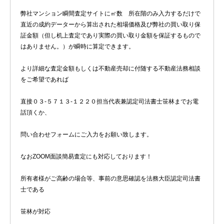
弊社マンション瞬間査定サイトに㎡数 所在階のみ入力するだけで
直近の成約データーから算出された相場価格及び弊社の買い取り保
証金額（但し机上査定であり実際の買い取り金額を保証するもので
はありません。）が瞬時に算定できます。
より詳細な査定金額もしくは不動産売却に付随する不動産法務相談
をご希望であれば
直接０３-５７１３-１２２０担当代表兼認定司法書士笹林までお電
話頂くか、
問い合わせフォームにご入力をお願い致します。
なおZOOM面談簡易査定にも対応しております！
所有者様がご高齢の場合等、事前の意思確認を法務大臣認定司法書
士である
笹林が対応