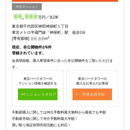
中古マンション
-
-
,
-
-
-
万円／3LDK
東京都千代田区神田神保町１丁目
東京メトロ半蔵門線「神保町」駅 徒歩1分
2
[専有面積]
-
-
.
-
-
m
現在、非公開物件が
6
件
登録されています。
会員登録後、購入希望条件に合った非公開物件をご覧いただけま
す。
東京パークタワーの
東京パークタワーの
マンション情報を確認する
購入をお考えのお客様
マンションカタログ
新規会員登録
不動産購入に関しては仲介手数料最大無料から最低でも半額
不動産売却に関して仲介手数料最大半額！
買い取り保証併用売却活動にも対応！