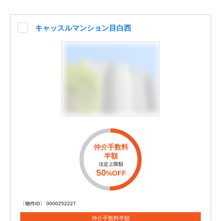
キャッスルマンション目白西
仲介手数料
半額
法定上限額
50
%OFF
〔物件ID〕 0000252227
仲介手数料半額