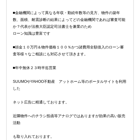
■金融機関によって異なる年収・勤続年数等の見方、物件の築年
数、面積、耐震診断の結果によってどの金融機関であれば審査可能
か？代表が法務大臣認定司法書士を兼業のため
ローン知識は豊富です
■頭金１０万円＆物件価格１００％かつ諸費用全額借入のローン審
査等様々なご相談にも対応させて頂きます。
■年中無休２３時半迄営業
SUUMOやYAHOO不動産 アットホーム等のポータルサイトを利用
した
ネット広告に精通しております。
近隣物件へのチラシ投函等アナログではありますが効果の高い販売
活動
も取り入れております。