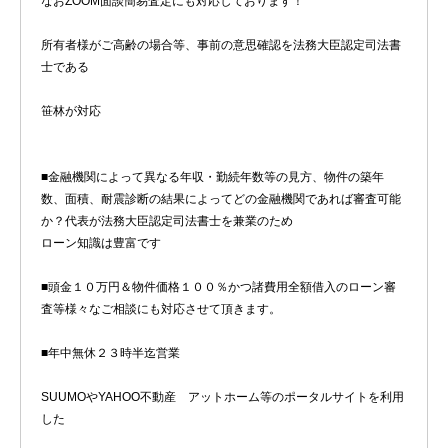
なおZOOM面談簡易査定にも対応しております！
所有者様がご高齢の場合等、事前の意思確認を法務大臣認定司法書
士である
笹林が対応
■金融機関によって異なる年収・勤続年数等の見方、物件の築年
数、面積、耐震診断の結果によってどの金融機関であれば審査可能
か？代表が法務大臣認定司法書士を兼業のため
ローン知識は豊富です
■頭金１０万円＆物件価格１００％かつ諸費用全額借入のローン審
査等様々なご相談にも対応させて頂きます。
■年中無休２３時半迄営業
SUUMOやYAHOO不動産 アットホーム等のポータルサイトを利用
した