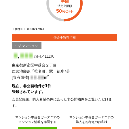
半額
法定上限額
50
%OFF
〔物件ID〕 0000247941
仲介手数料半額
中古マンション
-
,
-
-
-
万円／1LDK
東京都新宿区中落合２丁目
西武池袋線「椎名町」駅 徒歩7分
2
[専有面積]
-
-
.
-
-
m
現在、非公開物件が
1
件
登録されています。
会員登録後、購入希望条件に合った非公開物件をご覧いただけま
す。
マンション中落合ガーデニアの
マンション中落合ガーデニアの
マンション情報を確認する
購入をお考えのお客様