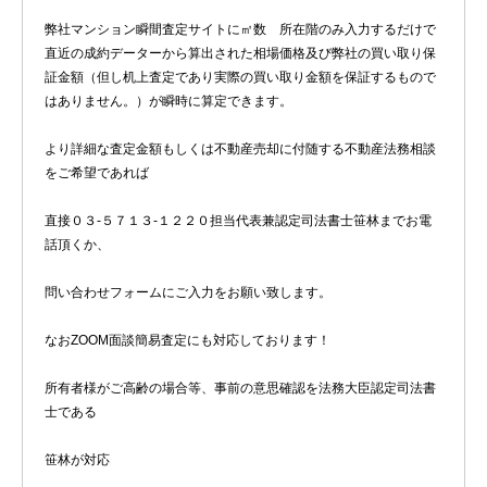
弊社マンション瞬間査定サイトに㎡数 所在階のみ入力するだけで
直近の成約データーから算出された相場価格及び弊社の買い取り保
証金額（但し机上査定であり実際の買い取り金額を保証するもので
はありません。）が瞬時に算定できます。
より詳細な査定金額もしくは不動産売却に付随する不動産法務相談
をご希望であれば
直接０３-５７１３-１２２０担当代表兼認定司法書士笹林までお電
話頂くか、
問い合わせフォームにご入力をお願い致します。
なおZOOM面談簡易査定にも対応しております！
所有者様がご高齢の場合等、事前の意思確認を法務大臣認定司法書
士である
笹林が対応