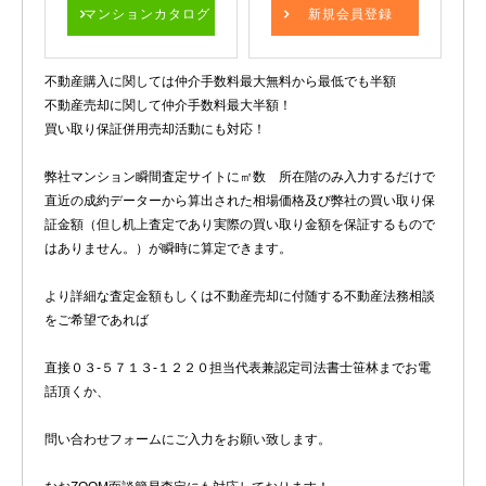
マンションカタログ
新規会員登録
不動産購入に関しては仲介手数料最大無料から最低でも半額
不動産売却に関して仲介手数料最大半額！
買い取り保証併用売却活動にも対応！
弊社マンション瞬間査定サイトに㎡数 所在階のみ入力するだけで
直近の成約データーから算出された相場価格及び弊社の買い取り保
証金額（但し机上査定であり実際の買い取り金額を保証するもので
はありません。）が瞬時に算定できます。
より詳細な査定金額もしくは不動産売却に付随する不動産法務相談
をご希望であれば
直接０３-５７１３-１２２０担当代表兼認定司法書士笹林までお電
話頂くか、
問い合わせフォームにご入力をお願い致します。