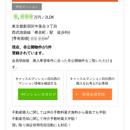
中古マンション
-
,
-
-
-
万円／2LDK
東京都新宿区中落合３丁目
西武池袋線「椎名町」駅 徒歩8分
2
[専有面積]
-
-
.
-
-
m
現在、非公開物件が
1
件
登録されています。
会員登録後、購入希望条件に合った非公開物件をご覧いただけま
す。
キャッスルマンション目白西の
キャッスルマンション目白西の
マンション情報を確認する
購入をお考えのお客様
マンションカタログ
新規会員登録
不動産購入に関しては仲介手数料最大無料から最低でも半額
不動産売却に関して仲介手数料最大半額！
買い取り保証併用売却活動にも対応！