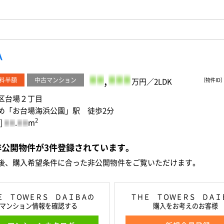
Ａ
-
-
,
-
-
-
料半額
中古マンション
万円／2LDK
〔物件ID〕 
区台場２丁目
め「お台場海浜公園」駅 徒歩2分
2
]
.
m
-
-
-
-
非公開物件が
3
件
登録されています。
後、購入希望条件に合った非公開物件をご覧いただけます。
Ｅ ＴＯＷＥＲＳ ＤＡＩＢＡの
ＴＨＥ ＴＯＷＥＲＳ ＤＡＩ
マンション情報を確認する
購入をお考えのお客様