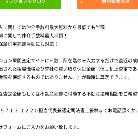
マンションカタログ
新規会員登録
入に関しては仲介手数料最大無料から最低でも半額
却に関して仲介手数料最大半額！
保証併用売却活動にも対応！
ション瞬間査定サイトに㎡数 所在階のみ入力するだけで直近の成
出された相場価格及び弊社の買い取り保証金額（但し机上査定であ
金額を保証するものではありません。）が瞬時に算定できます。
な査定金額もしくは不動産売却に付随する不動産法務相談をご希望
-５７１３-１２２０担当代表兼認定司法書士笹林までお電話頂くか
せフォームにご入力をお願い致します。