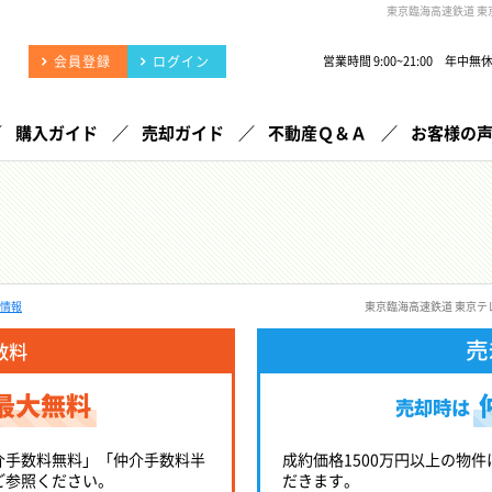
東京臨海高速鉄道 
会員登録
ログイン
営業時間 9:00~21:00 年中無
購入ガイド
売却ガイド
不動産Ｑ＆Ａ
お客様の
件情報
東京臨海高速鉄道 東京
売
数料
最大無料
売却時は
介手数料無料」「仲介手数料半
成約価格1500万円以上の物件
ご参照ください。
だきます。