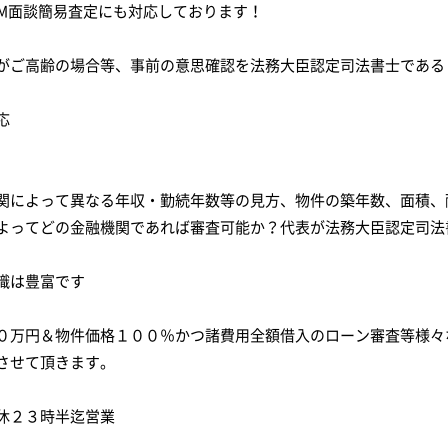
OM面談簡易査定にも対応しております！
がご高齢の場合等、事前の意思確認を法務大臣認定司法書士である
応
関によって異なる年収・勤続年数等の見方、物件の築年数、面積、
よってどの金融機関であれば審査可能か？代表が法務大臣認定司法
識は豊富です
０万円＆物件価格１００％かつ諸費用全額借入のローン審査等様々
させて頂きます。
休２３時半迄営業