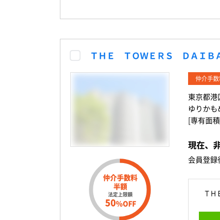
ＴＨＥ ＴＯＷＥＲＳ ＤＡＩＢ
仲介手数
東京都港
ゆりかも
[専有面積
現在、
会員登録
仲介手数料
半額
ＴＨ
法定上限額
50
%OFF