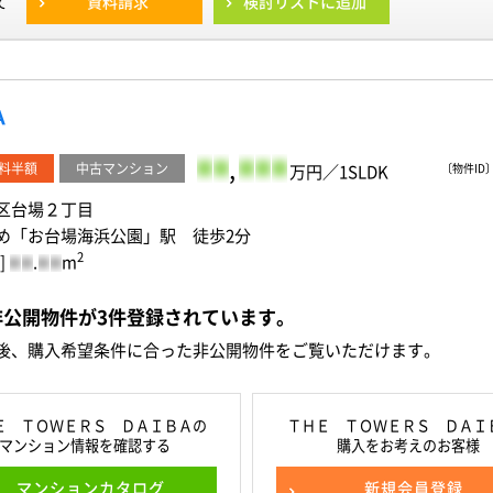
資料請求
検討リストに追加
て
Ａ
-
-
,
-
-
-
料半額
中古マンション
万円／1SLDK
〔物件ID〕 
区台場２丁目
め「お台場海浜公園」駅 徒歩2分
2
]
.
m
-
-
-
-
非公開物件が
3
件
登録されています。
後、購入希望条件に合った非公開物件をご覧いただけます。
Ｅ ＴＯＷＥＲＳ ＤＡＩＢＡの
ＴＨＥ ＴＯＷＥＲＳ ＤＡＩ
マンション情報を確認する
購入をお考えのお客様
マンションカタログ
新規会員登録