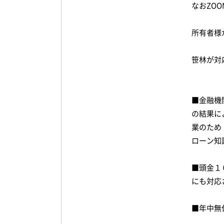
なおZO
所有者様
笹林が対
■金融機
の結果に
業のため
ローン知
■頭金１
にも対応
■年中無