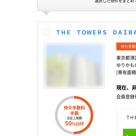
選択した物件をまとめ
ＴＨＥ ＴＯＷＥＲＳ ＤＡＩＢ
仲介手数
東京都港
ゆりかも
[専有面積
現在、
会員登録
仲介手数料
半額
ＴＨ
法定上限額
50
%OFF