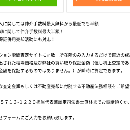
入に関しては仲介手数料最大無料から最低でも半額
却に関して仲介手数料最大半額！
保証併用売却活動にも対応！
ション瞬間査定サイトに㎡数 所在階のみ入力するだけで直近の成
出された相場価格及び弊社の買い取り保証金額（但し机上査定であ
金額を保証するものではありません。）が瞬時に算定できます。
な査定金額もしくは不動産売却に付随する不動産法務相談をご希望
-５７１３-１２２０担当代表兼認定司法書士笹林までお電話頂くか
せフォームにご入力をお願い致します。