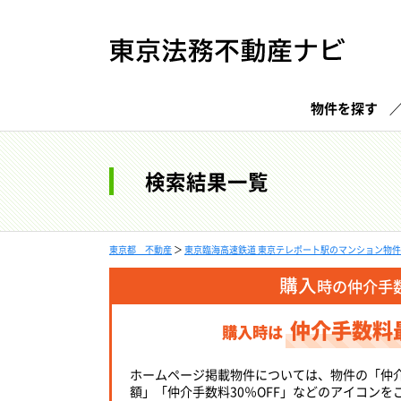
物件を探す
検索結果一覧
東京都 不動産
＞
東京臨海高速鉄道 東京テレポート駅のマンション物
購入
時の仲介手
仲介手数料
購入時は
ホームページ掲載物件については、物件の「仲
額」「仲介手数料30％OFF」などのアイコンを