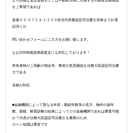
より詳細な査定金額もしくは不動産売却に付随する不動産法務相談
をご希望であれば
直接０３-５７１３-１２２０担当代表兼認定司法書士笹林までお電
話頂くか、
問い合わせフォームにご入力をお願い致します。
なおZOOM面談簡易査定にも対応しております！
所有者様がご高齢の場合等、事前の意思確認を法務大臣認定司法書
士である
笹林が対応
■金融機関によって異なる年収・勤続年数等の見方、物件の築年
数、面積、耐震診断の結果によってどの金融機関であれば審査可能
か？代表が法務大臣認定司法書士を兼業のため
ローン知識は豊富です