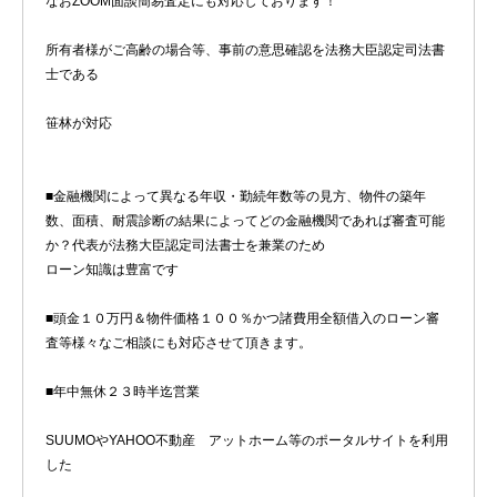
なおZOOM面談簡易査定にも対応しております！
所有者様がご高齢の場合等、事前の意思確認を法務大臣認定司法書
士である
笹林が対応
■金融機関によって異なる年収・勤続年数等の見方、物件の築年
数、面積、耐震診断の結果によってどの金融機関であれば審査可能
か？代表が法務大臣認定司法書士を兼業のため
ローン知識は豊富です
■頭金１０万円＆物件価格１００％かつ諸費用全額借入のローン審
査等様々なご相談にも対応させて頂きます。
■年中無休２３時半迄営業
SUUMOやYAHOO不動産 アットホーム等のポータルサイトを利用
した