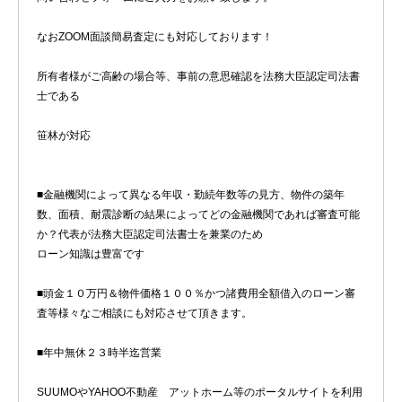
なおZOOM面談簡易査定にも対応しております！
所有者様がご高齢の場合等、事前の意思確認を法務大臣認定司法書
士である
笹林が対応
■金融機関によって異なる年収・勤続年数等の見方、物件の築年
数、面積、耐震診断の結果によってどの金融機関であれば審査可能
か？代表が法務大臣認定司法書士を兼業のため
ローン知識は豊富です
■頭金１０万円＆物件価格１００％かつ諸費用全額借入のローン審
査等様々なご相談にも対応させて頂きます。
■年中無休２３時半迄営業
SUUMOやYAHOO不動産 アットホーム等のポータルサイトを利用