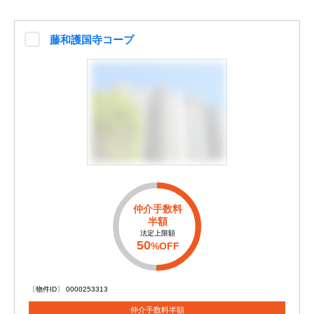
藤和護国寺コープ
仲介手数料
半額
法定上限額
50
%OFF
〔物件ID〕 0000253313
仲介手数料半額