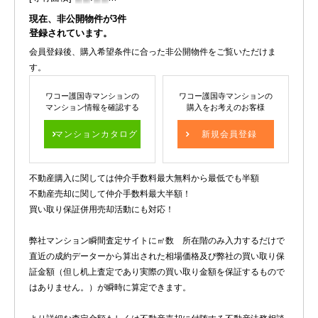
現在、非公開物件が
3
件
登録されています。
会員登録後、購入希望条件に合った非公開物件をご覧いただけま
す。
ワコー護国寺マンションの
ワコー護国寺マンションの
マンション情報を確認する
購入をお考えのお客様
マンションカタログ
新規会員登録
不動産購入に関しては仲介手数料最大無料から最低でも半額
不動産売却に関して仲介手数料最大半額！
買い取り保証併用売却活動にも対応！
弊社マンション瞬間査定サイトに㎡数 所在階のみ入力するだけで
直近の成約データーから算出された相場価格及び弊社の買い取り保
証金額（但し机上査定であり実際の買い取り金額を保証するもので
はありません。）が瞬時に算定できます。