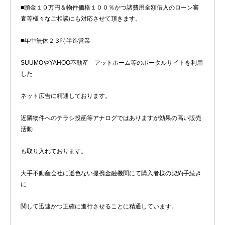
■頭金１０万円＆物件価格１００％かつ諸費用全額借入のローン審
査等様々なご相談にも対応させて頂きます。
■年中無休２３時半迄営業
SUUMOやYAHOO不動産 アットホーム等のポータルサイトを利用
した
ネット広告に精通しております。
近隣物件へのチラシ投函等アナログではありますが効果の高い販売
活動
も取り入れております。
大手不動産会社に遜色ない提携金融機関にて購入者様の契約手続き
に
関して迅速かつ正確に進行させることに精通しています。