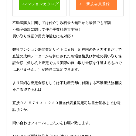
マンションカタログ
新規会員登録
不動産購入に関しては仲介手数料最大無料から最低でも半額
不動産売却に関して仲介手数料最大半額！
買い取り保証併用売却活動にも対応！
弊社マンション瞬間査定サイトに㎡数 所在階のみ入力するだけで
直近の成約データーから算出された相場価格及び弊社の買い取り保
証金額（但し机上査定であり実際の買い取り金額を保証するもので
はありません。）が瞬時に算定できます。
より詳細な査定金額もしくは不動産売却に付随する不動産法務相談
をご希望であれば
直接０３-５７１３-１２２０担当代表兼認定司法書士笹林までお電
話頂くか、
問い合わせフォームにご入力をお願い致します。