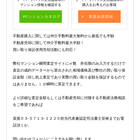
マンション情報を確認する
購入をお考えのお客様
マンションカタログ
新規会員登録
不動産購入に関しては仲介手数料最大無料から最低でも半額
不動産売却に関して仲介手数料最大半額！
買い取り保証併用売却活動にも対応！
弊社マンション瞬間査定サイトに㎡数 所在階のみ入力するだけで
直近の成約データーから算出された相場価格及び弊社の買い取り保
証金額（但し机上査定であり実際の買い取り金額を保証するもので
はありません。）が瞬時に算定できます。
より詳細な査定金額もしくは不動産売却に付随する不動産法務相談
をご希望であれば
直接０３-５７１３-１２２０担当代表兼認定司法書士笹林までお電
話頂くか、
問い合わせフォームにご入力をお願い致します。