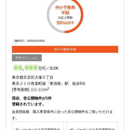
仲介手数料
半額
法定上限額
50
%OFF
〔物件ID〕 0000261830
仲介手数料半額
中古マンション
-
-
,
-
-
-
万円／3LDK
東京都文京区大塚５丁目
東京メトロ有楽町線「東池袋」駅 徒歩6分
2
[専有面積]
-
-
.
-
-
m
現在、非公開物件が
1
件
登録されています。
会員登録後、購入希望条件に合った非公開物件をご覧いただけま
す。
ザ・パークハウス文京護国寺の
ザ・パークハウス文京護国寺の