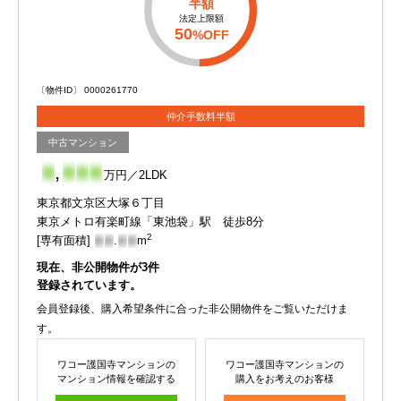
半額
法定上限額
50
%OFF
〔物件ID〕 0000261770
仲介手数料半額
中古マンション
-
,
-
-
-
万円／2LDK
東京都文京区大塚６丁目
東京メトロ有楽町線「東池袋」駅 徒歩8分
2
[専有面積]
-
-
.
-
-
m
現在、非公開物件が
3
件
登録されています。
会員登録後、購入希望条件に合った非公開物件をご覧いただけま
す。
ワコー護国寺マンションの
ワコー護国寺マンションの
マンション情報を確認する
購入をお考えのお客様