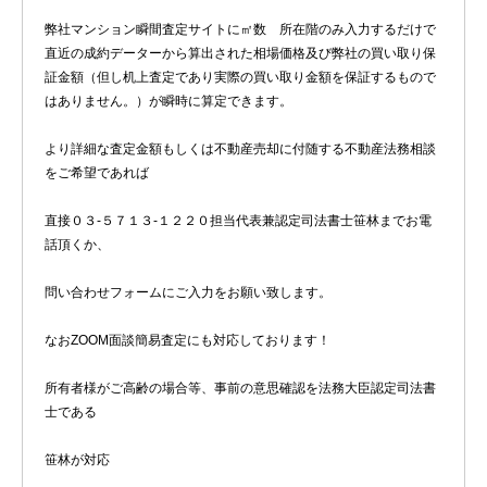
弊社マンション瞬間査定サイトに㎡数 所在階のみ入力するだけで
直近の成約データーから算出された相場価格及び弊社の買い取り保
証金額（但し机上査定であり実際の買い取り金額を保証するもので
はありません。）が瞬時に算定できます。
より詳細な査定金額もしくは不動産売却に付随する不動産法務相談
をご希望であれば
直接０３-５７１３-１２２０担当代表兼認定司法書士笹林までお電
話頂くか、
問い合わせフォームにご入力をお願い致します。
なおZOOM面談簡易査定にも対応しております！
所有者様がご高齢の場合等、事前の意思確認を法務大臣認定司法書
士である
笹林が対応