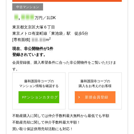
中古マンション
-
,
-
-
-
万円／1LDK
東京都文京区大塚６丁目
東京メトロ有楽町線「東池袋」駅 徒歩5分
2
[専有面積]
-
-
.
-
-
m
現在、非公開物件が
1
件
登録されています。
会員登録後、購入希望条件に合った非公開物件をご覧いただけま
す。
藤和護国寺コープの
藤和護国寺コープの
マンション情報を確認する
購入をお考えのお客様
マンションカタログ
新規会員登録
不動産購入に関しては仲介手数料最大無料から最低でも半額
不動産売却に関して仲介手数料最大半額！
買い取り保証併用売却活動にも対応！