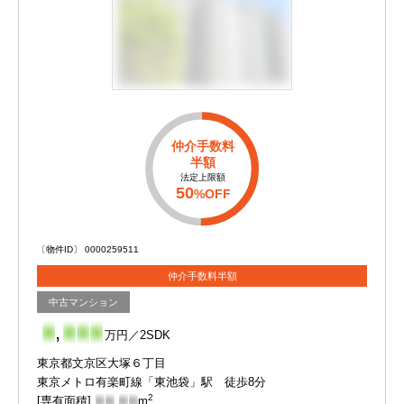
仲介手数料
半額
法定上限額
50
%OFF
〔物件ID〕 0000259511
仲介手数料半額
中古マンション
-
,
-
-
-
万円／2SDK
東京都文京区大塚６丁目
東京メトロ有楽町線「東池袋」駅 徒歩8分
2
[専有面積]
-
-
.
-
-
m