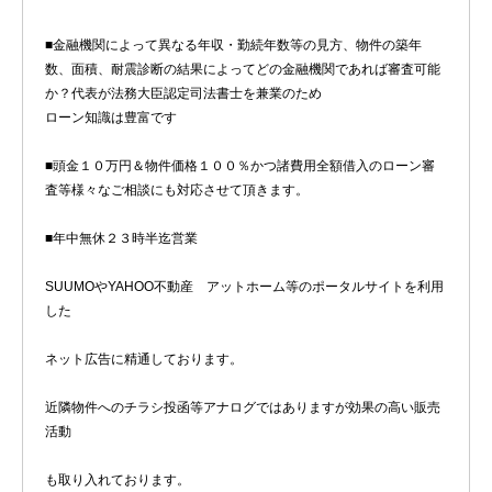
■金融機関によって異なる年収・勤続年数等の見方、物件の築年
数、面積、耐震診断の結果によってどの金融機関であれば審査可能
か？代表が法務大臣認定司法書士を兼業のため
ローン知識は豊富です
■頭金１０万円＆物件価格１００％かつ諸費用全額借入のローン審
査等様々なご相談にも対応させて頂きます。
■年中無休２３時半迄営業
SUUMOやYAHOO不動産 アットホーム等のポータルサイトを利用
した
ネット広告に精通しております。
近隣物件へのチラシ投函等アナログではありますが効果の高い販売
活動
も取り入れております。