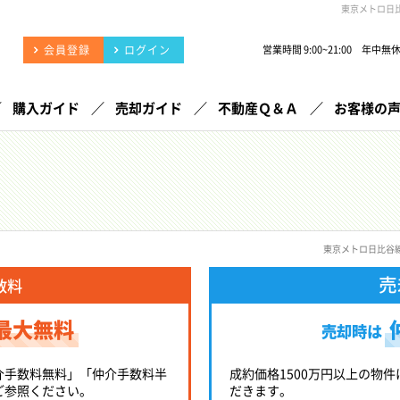
東京メトロ日
会員登録
ログイン
営業時間 9:00~21:00 年中無
購入ガイド
売却ガイド
不動産Ｑ＆Ａ
お客様の
東京メトロ日比谷
売
数料
最大無料
売却時は
介手数料無料」「仲介手数料半
成約価格1500万円以上の物件
ご参照ください。
だきます。