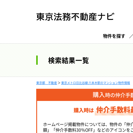
物件を探す
検索結果一覧
東京都 不動産
＞
東京メトロ日比谷線 六本木駅のマンション物件情報
購入
時の仲介手
仲介手数料
購入時は
ホームページ掲載物件については、物件の「仲
額」「仲介手数料30％OFF」などのアイコンを