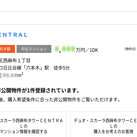
ＥＮＴＲＡＬ
-
,
-
-
-
料半額
中古マンション
万円／1DK
〔物件ID〕 
区西麻布１丁目
ロ日比谷線「六本木」駅 徒歩5分
2
]
.
m
-
-
-
-
非公開物件が
1
件
登録されています。
後、購入希望条件に合った非公開物件をご覧いただけます。
スカーラ西麻布タワーＣＥＮＴＲＡ
デュオ・スカーラ西麻布タワーＣ
Ｌの
Ｌの
マンション情報を確認する
購入をお考えのお客様