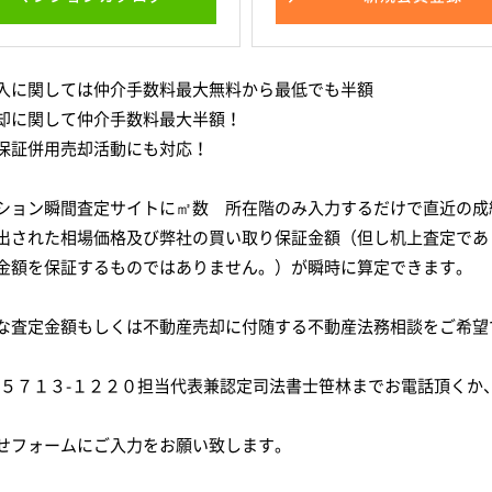
入に関しては仲介手数料最大無料から最低でも半額
却に関して仲介手数料最大半額！
保証併用売却活動にも対応！
ション瞬間査定サイトに㎡数 所在階のみ入力するだけで直近の成
出された相場価格及び弊社の買い取り保証金額（但し机上査定であ
金額を保証するものではありません。）が瞬時に算定できます。
な査定金額もしくは不動産売却に付随する不動産法務相談をご希望
-５７１３-１２２０担当代表兼認定司法書士笹林までお電話頂くか
せフォームにご入力をお願い致します。