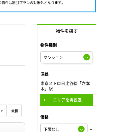
満の物件は割引プランの対象外となります。
物件を探す
物件種別
沿線
東京メトロ日比谷線「六本
木」駅
エリアを再設定
>
最後
価格
～