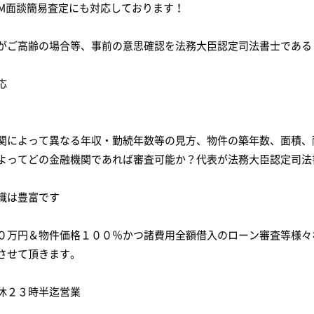
OM面談簡易査定にも対応しております！
がご高齢の場合等、事前の意思確認を法務大臣認定司法書士である
応
関によって異なる年収・勤続年数等の見方、物件の築年数、面積、
よってどの金融機関であれば審査可能か？代表が法務大臣認定司法
識は豊富です
０万円＆物件価格１００％かつ諸費用全額借入のローン審査等様々
させて頂きます。
休２３時半迄営業