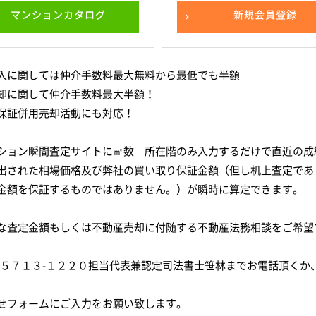
マンションカタログ
新規会員登録
入に関しては仲介手数料最大無料から最低でも半額
却に関して仲介手数料最大半額！
保証併用売却活動にも対応！
ション瞬間査定サイトに㎡数 所在階のみ入力するだけで直近の成
出された相場価格及び弊社の買い取り保証金額（但し机上査定であ
金額を保証するものではありません。）が瞬時に算定できます。
な査定金額もしくは不動産売却に付随する不動産法務相談をご希望
-５７１３-１２２０担当代表兼認定司法書士笹林までお電話頂くか
せフォームにご入力をお願い致します。