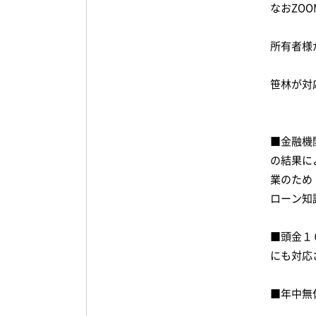
なおZO
所有者様
笹林が対
■金融機
の結果に
業のため
ローン知
■頭金１
にも対応
■年中無