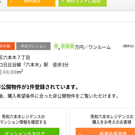
資料請求
検討リストに追加
て
-
,
-
-
-
料半額
中古マンション
万円／ワンルーム
〔物件ID〕 
区六本木７丁目
ロ日比谷線「六本木」駅 徒歩3分
2
]
.
m
-
-
-
-
非公開物件が
1
件
登録されています。
後、購入希望条件に合った非公開物件をご覧いただけます。
秀和六本木レジデンスの
秀和六本木レジデンスの
マンション情報を確認する
購入をお考えのお客様
マンションカタログ
新規会員登録