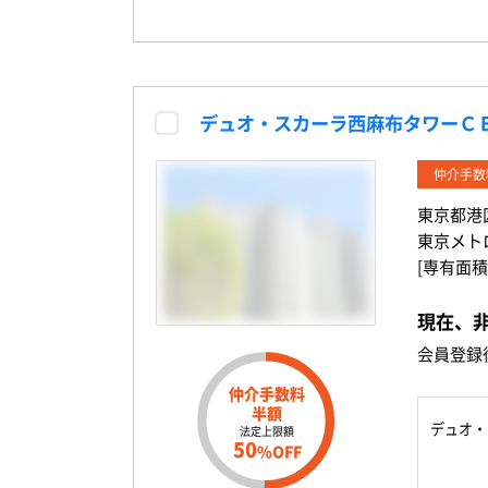
デュオ・スカーラ西麻布タワーＣ
仲介手数
東京都港
東京メト
[専有面積
現在、
会員登録
仲介手数料
半額
デュオ・
法定上限額
50
%OFF