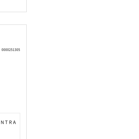
0000251305
ＥＮＴＲＡ