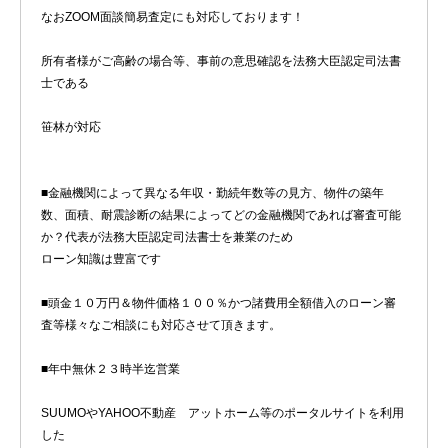
なおZOOM面談簡易査定にも対応しております！
所有者様がご高齢の場合等、事前の意思確認を法務大臣認定司法書
士である
笹林が対応
■金融機関によって異なる年収・勤続年数等の見方、物件の築年
数、面積、耐震診断の結果によってどの金融機関であれば審査可能
か？代表が法務大臣認定司法書士を兼業のため
ローン知識は豊富です
■頭金１０万円＆物件価格１００％かつ諸費用全額借入のローン審
査等様々なご相談にも対応させて頂きます。
■年中無休２３時半迄営業
SUUMOやYAHOO不動産 アットホーム等のポータルサイトを利用
した