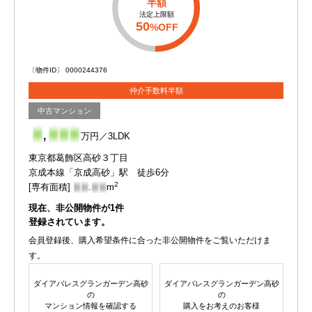
半額
法定上限額
50
%OFF
〔物件ID〕 0000244376
仲介手数料半額
中古マンション
-
,
-
-
-
万円／3LDK
東京都葛飾区高砂３丁目
京成本線「京成高砂」駅 徒歩6分
2
[専有面積]
-
-
.
-
-
m
現在、非公開物件が
1
件
登録されています。
会員登録後、購入希望条件に合った非公開物件をご覧いただけま
す。
ダイアパレスグランガーデン高砂
ダイアパレスグランガーデン高砂
の
の
マンション情報を確認する
購入をお考えのお客様