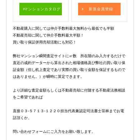
マンションカタログ
新規会員登録
不動産購入に関しては仲介手数料最大無料から最低でも半額
不動産売却に関して仲介手数料最大半額！
買い取り保証併用売却活動にも対応！
弊社マンション瞬間査定サイトに㎡数 所在階のみ入力するだけで
直近の成約データーから算出された相場価格及び弊社の買い取り保
証金額（但し机上査定であり実際の買い取り金額を保証するもので
はありません。）が瞬時に算定できます。
より詳細な査定金額もしくは不動産売却に付随する不動産法務相談
をご希望であれば
直接０３-５７１３-１２２０担当代表兼認定司法書士笹林までお電
話頂くか、
問い合わせフォームにご入力をお願い致します。