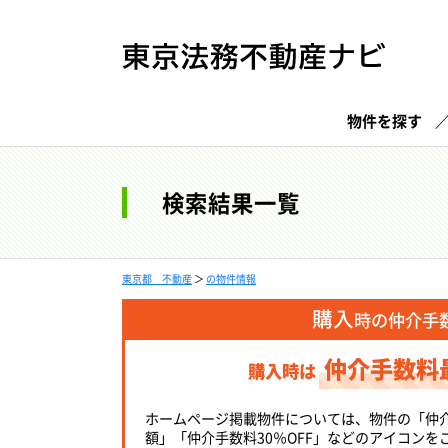
物件を探す
検索結果一覧
東京都 不動産
＞
の物件情報
購入
時の仲介手
仲介手数料
購入時は
ホームページ掲載物件については、物件の「仲
額」「仲介手数料30％OFF」などのアイコンを