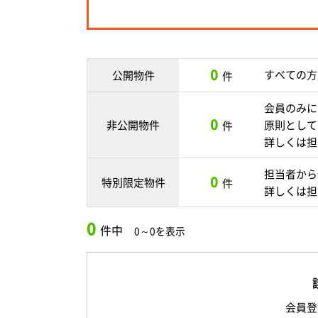
0
すべての方
公開物件
件
会員のみに
0
非公開物件
原則として
件
詳しくは担
担当者から
0
特別限定物件
件
詳しくは担
0
件中
0～0を表示
会員登