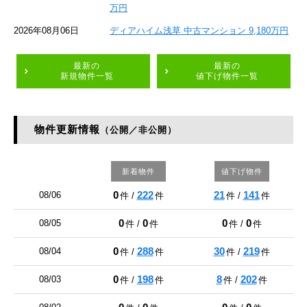
万円
2026年08月06日
ディアハイム浅草 中古マンション 9,180万円
最新の
最新の
新規物件一覧
値下げ物件一覧
物件更新情報
（公開／非公開）
新着物件
値下げ物件
0
222
21
141
08/06
件 /
件
件 /
件
0
0
0
0
08/05
件 /
件
件 /
件
0
288
30
219
08/04
件 /
件
件 /
件
0
198
8
202
08/03
件 /
件
件 /
件