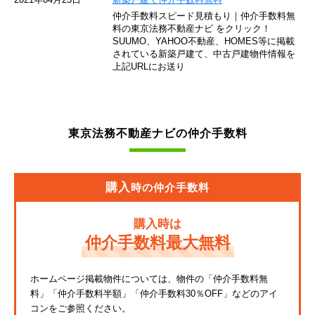
仲介手数料スピード見積もり｜仲介手数料無
東急池上線
料の東京法務不動産ナビ をクリック！
SUUMO、YAHOO不動産、HOMES等に掲載
されている新築戸建て、中古戸建物件情報を
西武新宿線
上記URLにお送り
東武伊勢崎線
京成押上線
東京法務不動産ナビの仲介手数料
JR常磐緩行線
京急大師線
購入
時の仲介手数料
JR東海道本線
購入時は
JR埼京線
仲介手数料最大無料
東武亀戸線
ホームページ掲載物件については、物件の「仲介手数料無
料」
「仲介手数料半額」「仲介手数料30％OFF」などのアイ
東武東上線
コンをご参照ください。