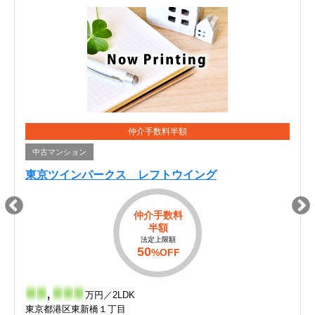
仲介手数料半額
中古マンション
東京ツインパークス レフトウイング
仲介手数料
半額
法定上限額
50
%OFF
-
-
,
-
-
-
万円／2LDK
東京都港区東新橋１丁目