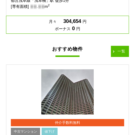
都営浅草線「浅草橋」駅 徒歩1分
2
[専有面積]
-
-
.
-
-
m
304,654
月々
円
0
ボーナス
円
おすすめ物件
一覧
仲介手数料無料
中古マンション
値下げ