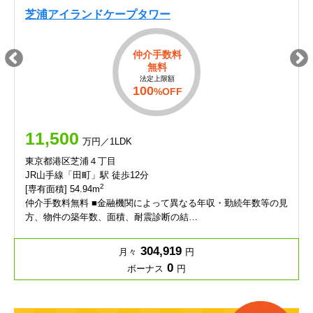
芝浦アイランドケープタワー
仲介手数料
無料
法定上限額
100
%OFF
11,500
万円／1LDK
東京都港区芝浦４丁目
JR山手線「田町」駅 徒歩12分
2
[専有面積] 54.94m
仲介手数料無料 ■金融機関によって異なる年収・勤続年数等の見
方、物件の築年数、面積、耐震診断の結…
304,919
月々
円
0
ボーナス
円