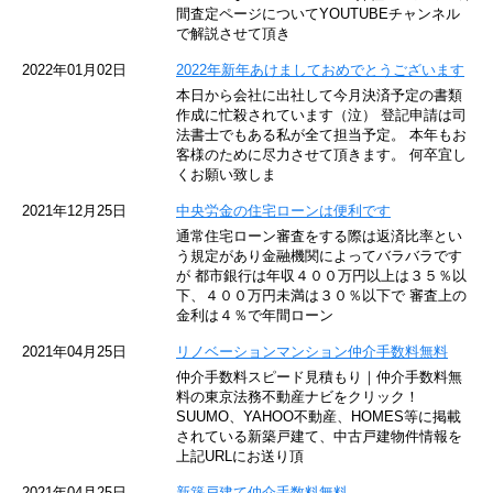
東京メトロ東西線
間査定ページについてYOUTUBEチャンネル
で解説させて頂き
京王井の頭線
2022年01月02日
2022年新年あけましておめでとうございます
本日から会社に出社して今月決済予定の書類
JR湘南新宿ライン
作成に忙殺されています（泣） 登記申請は司
法書士でもある私が全て担当予定。 本年もお
JR横須賀線
客様のために尽力させて頂きます。 何卒宜し
くお願い致しま
京王京王線
2021年12月25日
中央労金の住宅ローンは便利です
通常住宅ローン審査をする際は返済比率とい
東急目黒線
う規定があり金融機関によってバラバラです
が 都市銀行は年収４００万円以上は３５％以
下、４００万円未満は３０％以下で 審査上の
東京臨海高速鉄道
金利は４％で年間ローン
東急世田谷線
2021年04月25日
リノベーションマンション仲介手数料無料
仲介手数料スピード見積もり｜仲介手数料無
東京モノレール
料の東京法務不動産ナビをクリック！
SUUMO、YAHOO不動産、HOMES等に掲載
されている新築戸建て、中古戸建物件情報を
西武池袋線
上記URLにお送り頂
JR南武線
2021年04月25日
新築戸建て仲介手数料無料