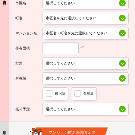
市区名
町名
マンション名
専有面積
2
m
方角
所在階
最上階
角部屋
売却予定
任意
マンション匿名瞬間査定の