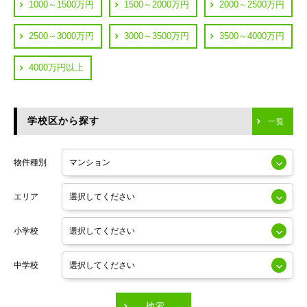
都営浅草線
1000～1500万円
1500～2000万円
2000～2500万円
横浜市鶴見区
JR中央線
2500～3000万円
3000～3500万円
3500～4000万円
横浜市神奈川区
JR中央・総武線
4000万円以上
川崎市川崎区
つくばエクスプレス
川崎市幸区
学校区から探す
東京メトロ日比谷線
一覧
川崎市中原区
小田急線
川崎市高津区
物件種別
東京メトロ半蔵門線
エリア
東京メトロ副都心線
小学校
東京メトロ銀座線
中学校
東京メトロ有楽町線
東急田園都市線
検索