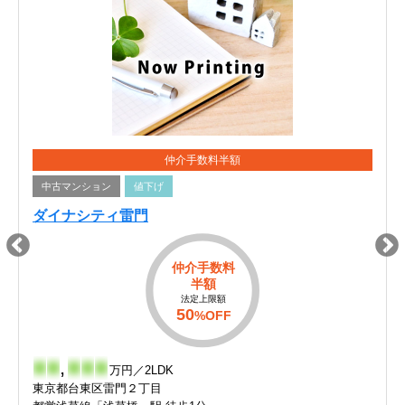
仲介手数料半額
中古マンション
値下げ
ダイナシティ雷門
仲介手数料
半額
法定上限額
50
%OFF
-
-
,
-
-
-
万円／2LDK
東京都台東区雷門２丁目