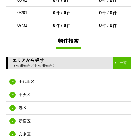
0
0
0
0
08/02
件 /
件
件 /
件
0
0
0
0
08/01
件 /
件
件 /
件
0
0
0
0
07/31
件 /
件
件 /
件
物件検索
エリアから探す
一覧
（公開物件／非公開物件）
千代田区
中央区
港区
新宿区
文京区