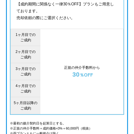
【成約期間に関係なく一律30％OFF】プランもご用意し
ております。
売却依頼の際にご選択ください。
1ヶ月目での
ご成約
2ヶ月目での
ご成約
正規の仲介手数料から
3ヶ月目での
30
ご成約
％OFF
4ヶ月目での
ご成約
5ヶ月目以降の
ご成約
※最初の媒介契約日を起算日とする。
※正規の仲介手数料＝成約価格×3%＋60,000円（税抜）
※両プランともに一般媒介は除く