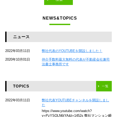
東急東横線
NEWS&TOPICS
東急大井町線
JR京葉線
ニュース
JR総武本線
2022年03月11日
弊社代表のYOUTUBEを開設しました！
京成本線
2020年10月01日
仲介手数料最大無料の代表が不動産会社兼司
JR京浜東北線
法書士事務所です
京急本線
TOPICS
東海道新幹線
一覧
京急空港線
2022年03月11日
弊社代表YOUTUBEチャンネルを開設しまし
た
ゆりかもめ
https://www.youtube.com/watch?
v=PzYSQLN6tYA&t=1452s 弊社マンション瞬