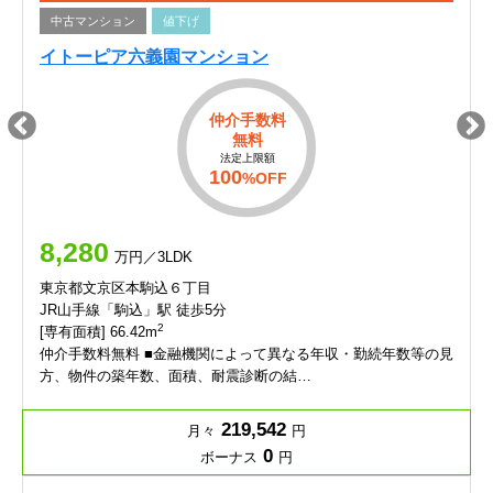
中古マンション
値下げ
イトーピア六義園マンション
仲介手数料
無料
法定上限額
100
%OFF
8,280
万円／3LDK
東京都文京区本駒込６丁目
JR山手線「駒込」駅 徒歩5分
2
[専有面積] 66.42m
仲介手数料無料 ■金融機関によって異なる年収・勤続年数等の見
方、物件の築年数、面積、耐震診断の結…
219,542
月々
円
0
ボーナス
円