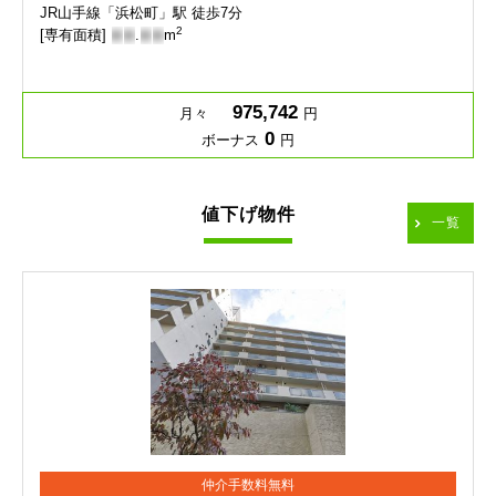
JR山手線「浜松町」駅 徒歩7分
2
[専有面積]
-
-
.
-
-
m
975,742
月々
円
0
ボーナス
円
値下げ物件
一覧
仲介手数料無料