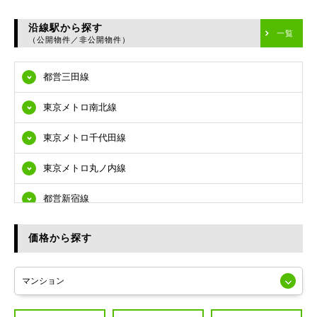
台東区
沿線駅から探す
一覧
（公開物件／非公開物件）
墨田区
都営三田線
江東区
東京メトロ南北線
品川区
東京メトロ千代田線
目黒区
東京メトロ丸ノ内線
大田区
都営新宿線
世田谷区
都営大江戸線
渋谷区
価格から探す
東急多摩川線
練馬区
JR山手線
葛飾区