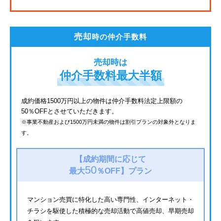
JR鶴見線
都電荒川線
売却
時の仲介手数料
西武有楽町線
売却時は
北総鉄道
仲介手数料最大半額
JR常磐線
成約価格1500万円以上の物件は仲介手数料法定上限額の
50％OFFとさせていただきます。
京成金町線
※事業不動産および1500万円未満の物件は割引プランの対象外となりま
す。
西武豊島線
上越新幹線
【成約期間に応じて
50
最大
％OFF】
プラン
マンション売買に特化した高い専門性、インターネット・
チラシを駆使した積極的な売却活動で高値売却、早期売却