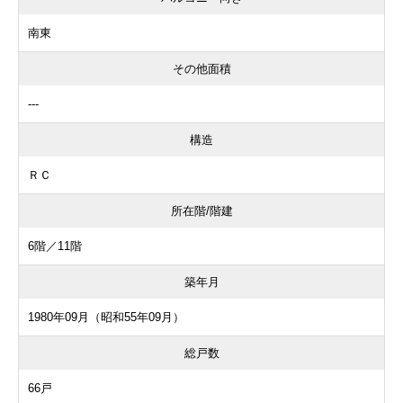
南東
その他面積
---
構造
ＲＣ
所在階/階建
6階／11階
築年月
1980年09月（昭和55年09月）
総戸数
66戸