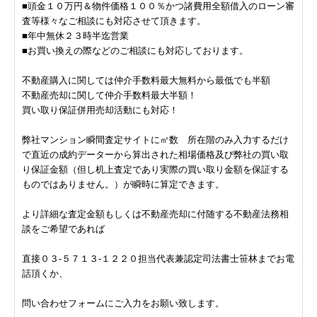
■頭金１０万円＆物件価格１００％かつ諸費用全額借入のローン審
査等様々なご相談にも対応させて頂きます。
■年中無休２３時半迄営業
■お買い換えの際などのご相談にも対応しております。
不動産購入に関しては仲介手数料最大無料から最低でも半額
不動産売却に関して仲介手数料最大半額！
買い取り保証併用売却活動にも対応！
弊社マンション瞬間査定サイトに㎡数 所在階のみ入力するだけ
で直近の成約データーから算出された相場価格及び弊社の買い取
り保証金額（但し机上査定であり実際の買い取り金額を保証する
ものではありません。）が瞬時に算定できます。
より詳細な査定金額もしくは不動産売却に付随する不動産法務相
談をご希望であれば
直接０３-５７１３-１２２０担当代表兼認定司法書士笹林までお電
話頂くか、
問い合わせフォームにご入力をお願い致します。