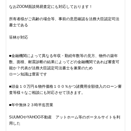
なおZOOM面談簡易査定にも対応しております！
所有者様がご高齢の場合等、事前の意思確認を法務大臣認定司法
書士である
笹林が対応
■金融機関によって異なる年収・勤続年数等の見方、物件の築年
数、面積、耐震診断の結果によってどの金融機関であれば審査可
能か？代表が法務大臣認定司法書士を兼業のため
ローン知識は豊富です
■頭金１０万円＆物件価格１００％かつ諸費用全額借入のローン審
査等様々なご相談にも対応させて頂きます。
■年中無休２３時半迄営業
SUUMOやYAHOO不動産 アットホーム等のポータルサイトを利
用した