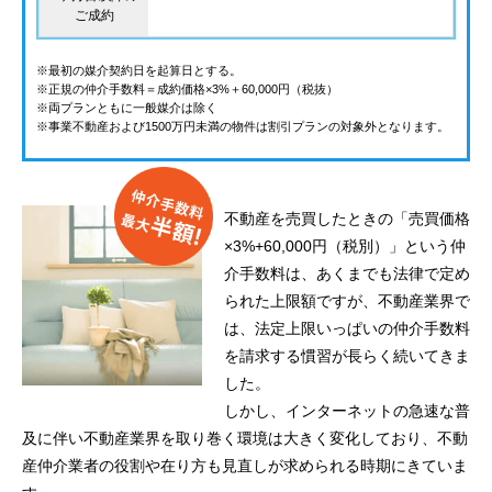
ご成約
※最初の媒介契約日を起算日とする。
※正規の仲介手数料＝成約価格×3%＋60,000円（税抜）
※両プランともに一般媒介は除く
※事業不動産および1500万円未満の物件は割引プランの対象外となります。
不動産を売買したときの「売買価格
×3%+60,000円（税別）」という仲
介手数料は、あくまでも法律で定め
られた上限額ですが、不動産業界で
は、法定上限いっぱいの仲介手数料
を請求する慣習が長らく続いてきま
した。
しかし、インターネットの急速な普
及に伴い不動産業界を取り巻く環境は大きく変化しており、不動
産仲介業者の役割や在り方も見直しが求められる時期にきていま