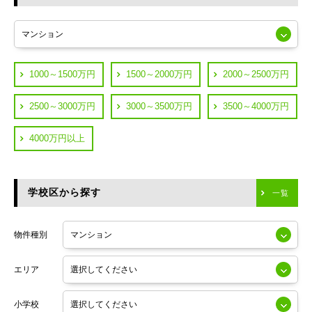
東急多摩川線
練馬区
JR山手線
葛飾区
都営浅草線
1000～1500万円
1500～2000万円
2000～2500万円
横浜市鶴見区
JR中央線
2500～3000万円
3000～3500万円
3500～4000万円
横浜市神奈川区
JR中央・総武線
4000万円以上
川崎市川崎区
つくばエクスプレス
川崎市幸区
学校区から探す
東京メトロ日比谷線
一覧
川崎市中原区
小田急線
川崎市高津区
物件種別
東京メトロ半蔵門線
エリア
東京メトロ副都心線
小学校