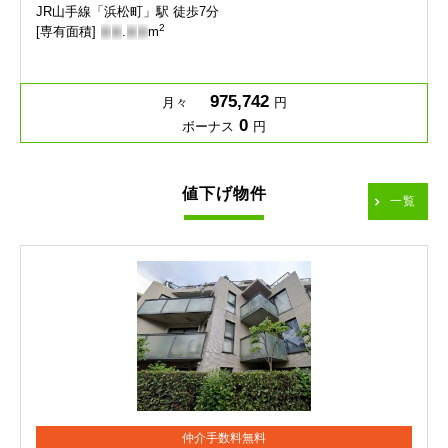
JR山手線「浜松町」駅 徒歩7分
2
[専有面積]
-
-
.
-
-
m
975,742
月々
円
0
ボーナス
円
値下げ物件
一覧
仲介手数料無料