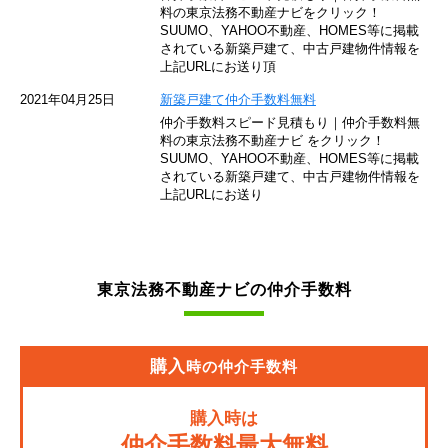
東京モノレール
料の東京法務不動産ナビをクリック！
SUUMO、YAHOO不動産、HOMES等に掲載
されている新築戸建て、中古戸建物件情報を
西武池袋線
上記URLにお送り頂
JR南武線
2021年04月25日
新築戸建て仲介手数料無料
仲介手数料スピード見積もり｜仲介手数料無
東急池上線
料の東京法務不動産ナビ をクリック！
SUUMO、YAHOO不動産、HOMES等に掲載
されている新築戸建て、中古戸建物件情報を
西武新宿線
上記URLにお送り
東武伊勢崎線
京成押上線
東京法務不動産ナビの仲介手数料
JR常磐緩行線
京急大師線
購入
時の仲介手数料
JR東海道本線
購入時は
JR埼京線
仲介手数料最大無料