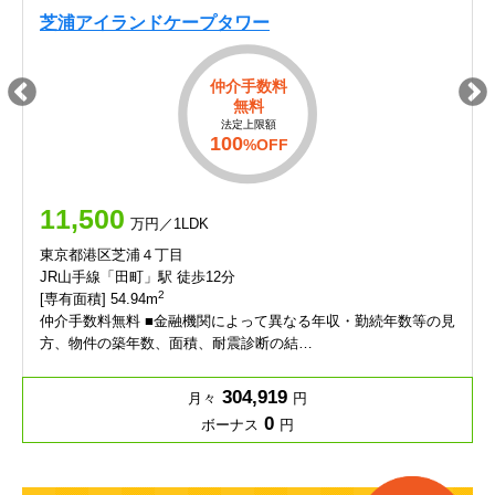
芝浦アイランドケープタワー
仲介手数料
無料
法定上限額
100
%OFF
11,500
万円／1LDK
東京都港区芝浦４丁目
JR山手線「田町」駅 徒歩12分
2
[専有面積] 54.94m
仲介手数料無料 ■金融機関によって異なる年収・勤続年数等の見
方、物件の築年数、面積、耐震診断の結…
304,919
月々
円
0
ボーナス
円