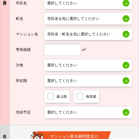
市区名
町名
マンション名
専有面積
2
m
方角
所在階
最上階
角部屋
売却予定
任意
マンション匿名瞬間査定の