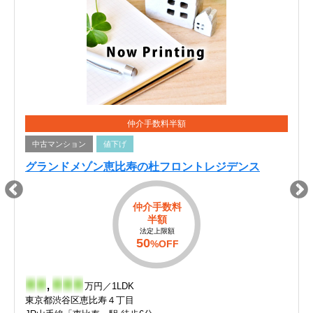
仲介手数料半額
中古マンション
値下げ
グランドメゾン恵比寿の杜フロントレジデンス
仲介手数料
半額
法定上限額
50
%OFF
-
-
,
-
-
-
万円／1LDK
東京都渋谷区恵比寿４丁目