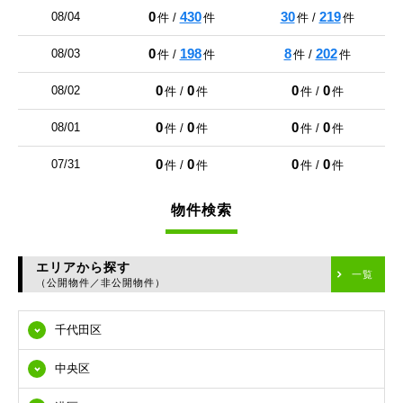
0
430
30
219
08/04
件 /
件
件 /
件
0
198
8
202
08/03
件 /
件
件 /
件
0
0
0
0
08/02
件 /
件
件 /
件
0
0
0
0
08/01
件 /
件
件 /
件
0
0
0
0
07/31
件 /
件
件 /
件
物件検索
エリアから探す
一覧
（公開物件／非公開物件）
千代田区
中央区