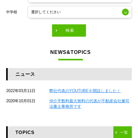
東京メトロ銀座線
中学校
東京メトロ有楽町線
東急田園都市線
検索
東急東横線
NEWS&TOPICS
東急大井町線
JR京葉線
ニュース
JR総武本線
2022年03月11日
弊社代表のYOUTUBEを開設しました！
京成本線
2020年10月01日
仲介手数料最大無料の代表が不動産会社兼司
JR京浜東北線
法書士事務所です
京急本線
TOPICS
東海道新幹線
一覧