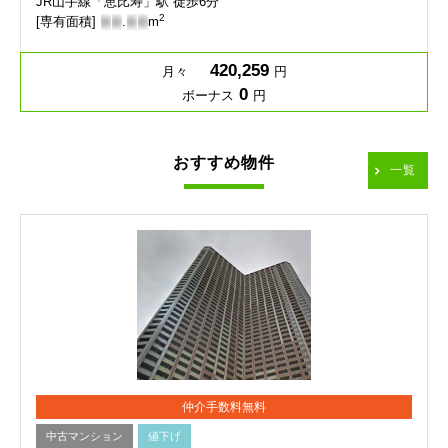
JR山手線「恵比寿」駅 徒歩6分
2
[専有面積]
-
-
.
-
-
m
420,259
月々
円
0
ボーナス
円
おすすめ物件
一覧
仲介手数料無料
中古マンション
値下げ