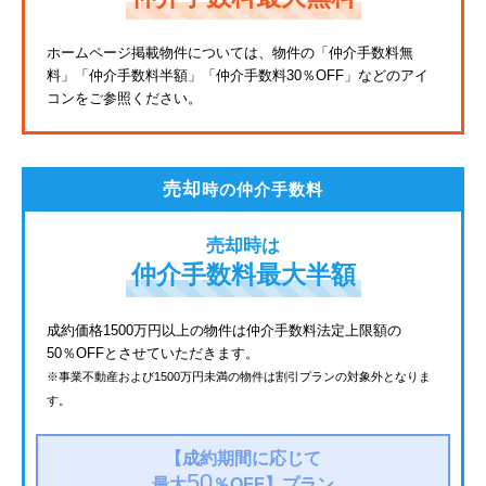
東武亀戸線
ホームページ掲載物件については、物件の「仲介手数料無
料」
「仲介手数料半額」「仲介手数料30％OFF」などのアイ
東武東上線
コンをご参照ください。
JR鶴見線
都電荒川線
売却
時の仲介手数料
西武有楽町線
売却時は
北総鉄道
仲介手数料最大半額
JR常磐線
成約価格1500万円以上の物件は仲介手数料法定上限額の
50％OFFとさせていただきます。
京成金町線
※事業不動産および1500万円未満の物件は割引プランの対象外となりま
す。
西武豊島線
上越新幹線
【成約期間に応じて
50
最大
％OFF】
プラン