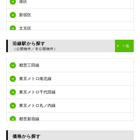
港区
新宿区
文京区
台東区
沿線駅から探す
一覧
（公開物件／非公開物件）
墨田区
都営三田線
江東区
東京メトロ南北線
品川区
東京メトロ千代田線
目黒区
東京メトロ丸ノ内線
大田区
都営新宿線
世田谷区
都営大江戸線
渋谷区
価格から探す