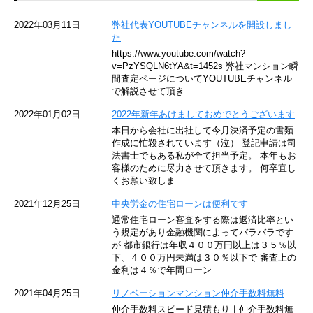
京急空港線
2022年03月11日
弊社代表YOUTUBEチャンネルを開設しまし
た
ゆりかもめ
https://www.youtube.com/watch?
v=PzYSQLN6tYA&t=1452s 弊社マンション瞬
東京メトロ東西線
間査定ページについてYOUTUBEチャンネル
で解説させて頂き
京王井の頭線
2022年01月02日
2022年新年あけましておめでとうございます
本日から会社に出社して今月決済予定の書類
JR湘南新宿ライン
作成に忙殺されています（泣） 登記申請は司
法書士でもある私が全て担当予定。 本年もお
JR横須賀線
客様のために尽力させて頂きます。 何卒宜し
くお願い致しま
京王京王線
2021年12月25日
中央労金の住宅ローンは便利です
通常住宅ローン審査をする際は返済比率とい
東急目黒線
う規定があり金融機関によってバラバラです
が 都市銀行は年収４００万円以上は３５％以
下、４００万円未満は３０％以下で 審査上の
東京臨海高速鉄道
金利は４％で年間ローン
東急世田谷線
2021年04月25日
リノベーションマンション仲介手数料無料
仲介手数料スピード見積もり｜仲介手数料無