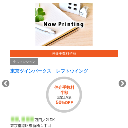
仲介手数料半額
中古マンション
東京ツインパークス レフトウイング
仲介手数料
半額
法定上限額
50
%OFF
-
-
,
-
-
-
万円／2LDK
東京都港区東新橋１丁目