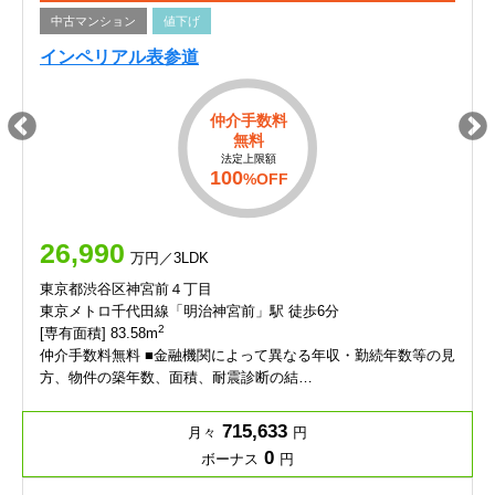
中古マンション
値下げ
インペリアル表参道
仲介手数料
無料
法定上限額
100
%OFF
26,990
万円／3LDK
東京都渋谷区神宮前４丁目
東京メトロ千代田線「明治神宮前」駅 徒歩6分
2
[専有面積] 83.58m
仲介手数料無料 ■金融機関によって異なる年収・勤続年数等の見
方、物件の築年数、面積、耐震診断の結…
715,633
月々
円
0
ボーナス
円