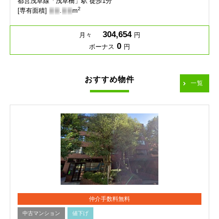
都営浅草線「浅草橋」駅 徒歩1分
2
[専有面積]
-
-
.
-
-
m
304,654
月々
円
0
ボーナス
円
おすすめ物件
一覧
仲介手数料無料
中古マンション
値下げ