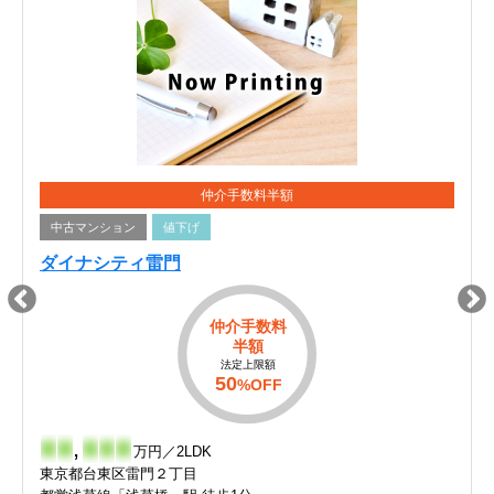
仲介手数料半額
中古マンション
値下げ
ダイナシティ雷門
仲介手数料
半額
法定上限額
50
%OFF
-
-
,
-
-
-
万円／2LDK
東京都台東区雷門２丁目