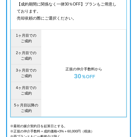
【成約期間に関係なく一律30％OFF】プランもご用意し
ております。
売却依頼の際にご選択ください。
1ヶ月目での
ご成約
2ヶ月目での
ご成約
正規の仲介手数料から
3ヶ月目での
30
ご成約
％OFF
4ヶ月目での
ご成約
5ヶ月目以降の
ご成約
※最初の媒介契約日を起算日とする。
※正規の仲介手数料＝成約価格×3%＋60,000円（税抜）
※両プランともに一般媒介は除く