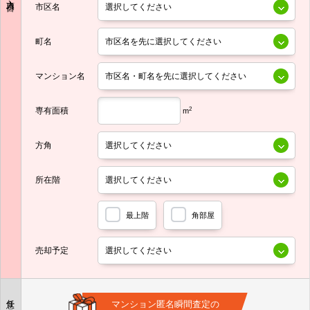
市区名
町名
マンション名
専有面積
2
m
方角
所在階
最上階
角部屋
売却予定
任意
マンション匿名瞬間査定の