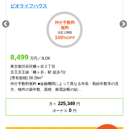
ビオライフハウス
仲介手数料
無料
法定上限額
100
%OFF
8,499
万円／3LDK
東京都渋谷区幡ヶ谷２丁目
京王京王線「幡ヶ谷」駅 徒歩7分
2
[専有面積] 58.29m
仲介手数料無料 ■金融機関によって異なる年収・勤続年数等の見
方、物件の築年数、面積、耐震診断の結…
225,349
月々
円
0
ボーナス
円