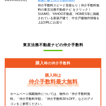
仲介手数料スピード見積もり｜仲介手数料無
東急池上線
料の東京法務不動産ナビ をクリック！
SUUMO、YAHOO不動産、HOMES等に掲載
されている新築戸建て、中古戸建物件情報を
西武新宿線
上記URLにお送り
東武伊勢崎線
京成押上線
東京法務不動産ナビの仲介手数料
JR常磐緩行線
京急大師線
購入
時の仲介手数料
JR東海道本線
購入時は
JR埼京線
仲介手数料最大無料
東武亀戸線
ホームページ掲載物件については、物件の「仲介手数料無
料」
「仲介手数料半額」「仲介手数料30％OFF」などのアイ
東武東上線
コンをご参照ください。