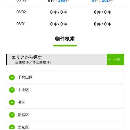
0
198
8
202
08/03
件 /
件
件 /
件
0
0
0
0
08/02
件 /
件
件 /
件
0
0
0
0
08/01
件 /
件
件 /
件
物件検索
エリアから探す
一覧
（公開物件／非公開物件）
千代田区
中央区
港区
新宿区
文京区