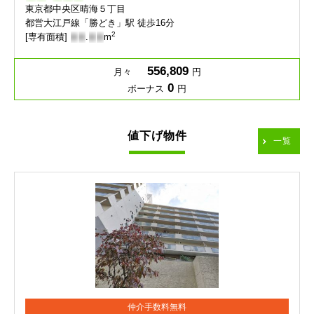
東京都中央区晴海５丁目
都営大江戸線「勝どき」駅 徒歩16分
2
[専有面積]
-
-
.
-
-
m
556,809
月々
円
0
ボーナス
円
値下げ物件
一覧
仲介手数料無料