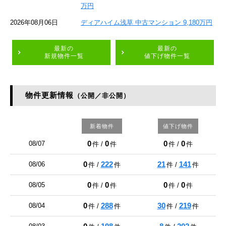
万円
2026年08月06日
ディアハイム浅草 中古マンション 9,180万円
最新の
最新の
新規物件一覧
値下げ物件一覧
物件更新情報
（公開／非公開）
新着物件
値下げ物件
0
0
0
0
08/07
件 /
件
件 /
件
0
222
21
141
08/06
件 /
件
件 /
件
0
0
0
0
08/05
件 /
件
件 /
件
0
288
30
219
08/04
件 /
件
件 /
件