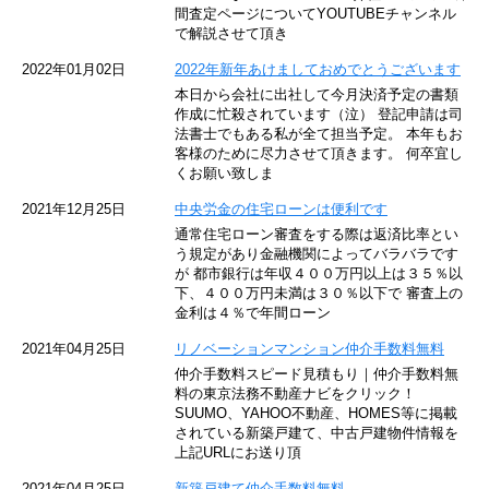
東京メトロ東西線
間査定ページについてYOUTUBEチャンネル
で解説させて頂き
京王井の頭線
2022年01月02日
2022年新年あけましておめでとうございます
本日から会社に出社して今月決済予定の書類
JR湘南新宿ライン
作成に忙殺されています（泣） 登記申請は司
法書士でもある私が全て担当予定。 本年もお
JR横須賀線
客様のために尽力させて頂きます。 何卒宜し
くお願い致しま
京王京王線
2021年12月25日
中央労金の住宅ローンは便利です
通常住宅ローン審査をする際は返済比率とい
東急目黒線
う規定があり金融機関によってバラバラです
が 都市銀行は年収４００万円以上は３５％以
下、４００万円未満は３０％以下で 審査上の
東京臨海高速鉄道
金利は４％で年間ローン
東急世田谷線
2021年04月25日
リノベーションマンション仲介手数料無料
仲介手数料スピード見積もり｜仲介手数料無
東京モノレール
料の東京法務不動産ナビをクリック！
SUUMO、YAHOO不動産、HOMES等に掲載
されている新築戸建て、中古戸建物件情報を
西武池袋線
上記URLにお送り頂
JR南武線
2021年04月25日
新築戸建て仲介手数料無料