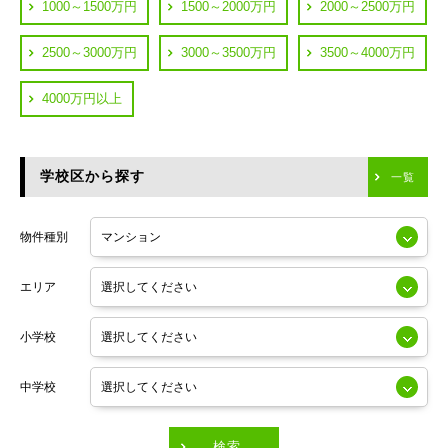
都営浅草線
1000～1500万円
1500～2000万円
2000～2500万円
横浜市鶴見区
JR中央線
2500～3000万円
3000～3500万円
3500～4000万円
横浜市神奈川区
JR中央・総武線
4000万円以上
川崎市川崎区
つくばエクスプレス
川崎市幸区
学校区から探す
東京メトロ日比谷線
一覧
川崎市中原区
小田急線
川崎市高津区
物件種別
東京メトロ半蔵門線
エリア
東京メトロ副都心線
小学校
東京メトロ銀座線
中学校
東京メトロ有楽町線
東急田園都市線
検索