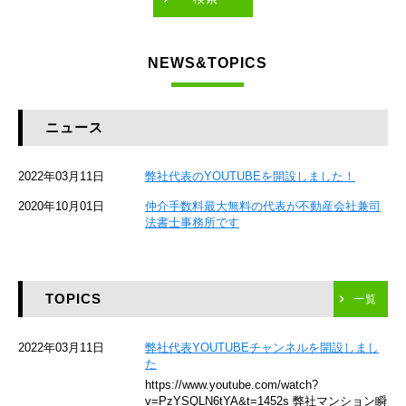
東急東横線
NEWS&TOPICS
東急大井町線
JR京葉線
ニュース
JR総武本線
2022年03月11日
弊社代表のYOUTUBEを開設しました！
京成本線
2020年10月01日
仲介手数料最大無料の代表が不動産会社兼司
JR京浜東北線
法書士事務所です
京急本線
TOPICS
東海道新幹線
一覧
京急空港線
2022年03月11日
弊社代表YOUTUBEチャンネルを開設しまし
た
ゆりかもめ
https://www.youtube.com/watch?
v=PzYSQLN6tYA&t=1452s 弊社マンション瞬