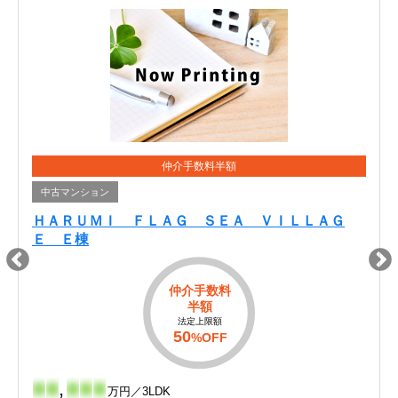
仲介手数料半額
中古マンション
ＨＡＲＵＭＩ ＦＬＡＧ ＳＥＡ ＶＩＬＬＡＧ
Ｅ Ｅ棟
仲介手数料
半額
法定上限額
50
%OFF
-
-
,
-
-
-
万円／3LDK