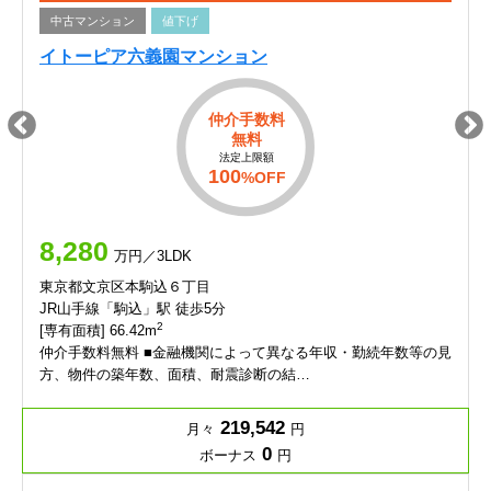
中古マンション
値下げ
イトーピア六義園マンション
仲介手数料
無料
法定上限額
100
%OFF
8,280
万円／3LDK
東京都文京区本駒込６丁目
JR山手線「駒込」駅 徒歩5分
2
[専有面積] 66.42m
仲介手数料無料 ■金融機関によって異なる年収・勤続年数等の見
方、物件の築年数、面積、耐震診断の結…
219,542
月々
円
0
ボーナス
円