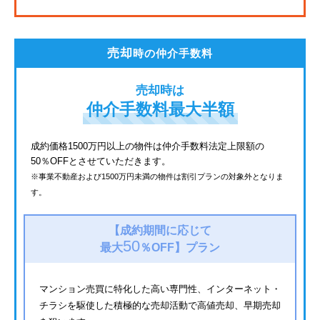
JR鶴見線
都電荒川線
売却
時の仲介手数料
西武有楽町線
売却時は
北総鉄道
仲介手数料最大半額
JR常磐線
成約価格1500万円以上の物件は仲介手数料法定上限額の
50％OFFとさせていただきます。
京成金町線
※事業不動産および1500万円未満の物件は割引プランの対象外となりま
す。
西武豊島線
上越新幹線
【成約期間に応じて
50
最大
％OFF】
プラン
マンション売買に特化した高い専門性、インターネット・
チラシを駆使した積極的な売却活動で高値売却、早期売却