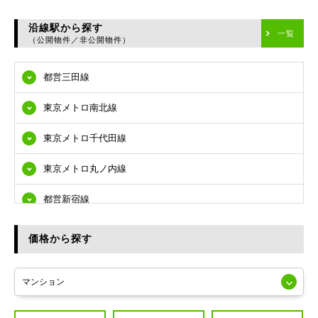
台東区
沿線駅から探す
一覧
（公開物件／非公開物件）
墨田区
都営三田線
江東区
東京メトロ南北線
品川区
東京メトロ千代田線
目黒区
東京メトロ丸ノ内線
大田区
都営新宿線
世田谷区
都営大江戸線
渋谷区
価格から探す
東急多摩川線
練馬区
JR山手線
葛飾区