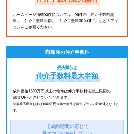
東武亀戸線
ホームページ掲載物件については、物件の「仲介手数料無
料」
「仲介手数料半額」「仲介手数料30％OFF」などのアイ
東武東上線
コンをご参照ください。
JR鶴見線
都電荒川線
売却
時の仲介手数料
西武有楽町線
売却時は
北総鉄道
仲介手数料最大半額
JR常磐線
成約価格1500万円以上の物件は仲介手数料法定上限額の
50％OFFとさせていただきます。
京成金町線
※事業不動産および1500万円未満の物件は割引プランの対象外となりま
す。
上越新幹線
西武豊島線
【成約期間に応じて
50
最大
％OFF】
プラン