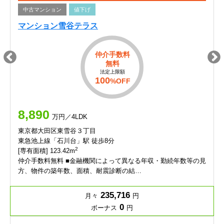
中古マンション
値下げ
マンション雪谷テラス
仲介手数料
無料
法定上限額
100
%OFF
8,890
万円／4LDK
東京都大田区東雪谷３丁目
東急池上線「石川台」駅 徒歩8分
2
[専有面積] 123.42m
仲介手数料無料 ■金融機関によって異なる年収・勤続年数等の見
方、物件の築年数、面積、耐震診断の結…
235,716
月々
円
0
ボーナス
円