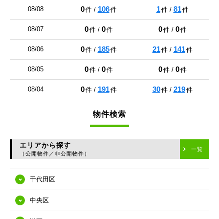
0
106
1
81
08/08
件 /
件
件 /
件
0
0
0
0
08/07
件 /
件
件 /
件
0
185
21
141
08/06
件 /
件
件 /
件
0
0
0
0
08/05
件 /
件
件 /
件
0
191
30
219
08/04
件 /
件
件 /
件
物件検索
エリアから探す
一覧
（公開物件／非公開物件）
千代田区
中央区