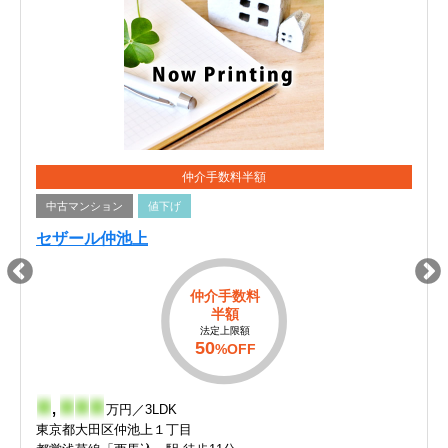
仲介手数料半額
中古マンション
値下げ
セザール仲池上
仲介手数料
半額
法定上限額
50
%OFF
-
,
-
-
-
万円／3LDK
東京都大田区仲池上１丁目