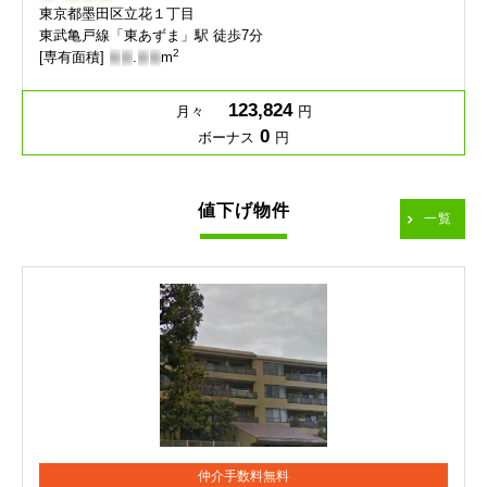
東京都墨田区立花１丁目
東武亀戸線「東あずま」駅 徒歩7分
2
[専有面積]
-
-
.
-
-
m
123,824
月々
円
0
ボーナス
円
値下げ物件
一覧
仲介手数料無料