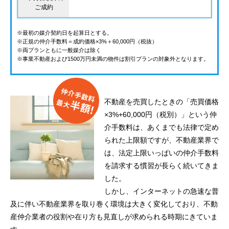
ご成約
※最初の媒介契約日を起算日とする。
※正規の仲介手数料＝成約価格×3%＋60,000円（税抜）
※両プランともに一般媒介は除く
※事業不動産および1500万円未満の物件は割引プランの対象外となります。
不動産を売買したときの「売買価格
×3%+60,000円（税別）」という仲
介手数料は、あくまでも法律で定め
られた上限額ですが、不動産業界で
は、法定上限いっぱいの仲介手数料
を請求する慣習が長らく続いてきま
した。
しかし、インターネットの急速な普
及に伴い不動産業界を取り巻く環境は大きく変化しており、不動
産仲介業者の役割や在り方も見直しが求められる時期にきていま