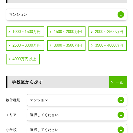
東急多摩川線
練馬区
JR山手線
葛飾区
都営浅草線
1000～1500万円
1500～2000万円
2000～2500万円
横浜市鶴見区
JR中央線
2500～3000万円
3000～3500万円
3500～4000万円
横浜市神奈川区
JR中央・総武線
4000万円以上
川崎市川崎区
つくばエクスプレス
川崎市幸区
学校区から探す
東京メトロ日比谷線
一覧
川崎市中原区
小田急線
川崎市高津区
物件種別
東京メトロ半蔵門線
エリア
東京メトロ副都心線
小学校