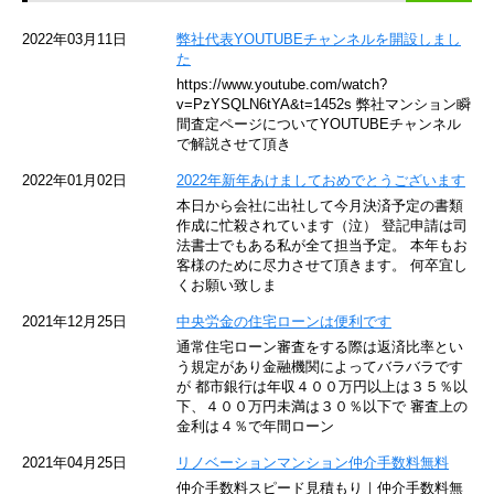
京急空港線
2022年03月11日
弊社代表YOUTUBEチャンネルを開設しまし
た
ゆりかもめ
https://www.youtube.com/watch?
v=PzYSQLN6tYA&t=1452s 弊社マンション瞬
東京メトロ東西線
間査定ページについてYOUTUBEチャンネル
で解説させて頂き
京王井の頭線
2022年01月02日
2022年新年あけましておめでとうございます
本日から会社に出社して今月決済予定の書類
JR湘南新宿ライン
作成に忙殺されています（泣） 登記申請は司
法書士でもある私が全て担当予定。 本年もお
JR横須賀線
客様のために尽力させて頂きます。 何卒宜し
くお願い致しま
京王京王線
2021年12月25日
中央労金の住宅ローンは便利です
通常住宅ローン審査をする際は返済比率とい
東急目黒線
う規定があり金融機関によってバラバラです
が 都市銀行は年収４００万円以上は３５％以
下、４００万円未満は３０％以下で 審査上の
東京臨海高速鉄道
金利は４％で年間ローン
東急世田谷線
2021年04月25日
リノベーションマンション仲介手数料無料
仲介手数料スピード見積もり｜仲介手数料無