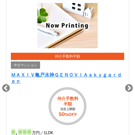
仲介手数料半額
中古マンション
ＭＡＸＩＶ亀戸水神ＧＥＮＯＶＩＡｓｋｙｇａｒｄ
ｅｎ
仲介手数料
半額
法定上限額
50
%OFF
-
,
-
-
-
万円／1LDK