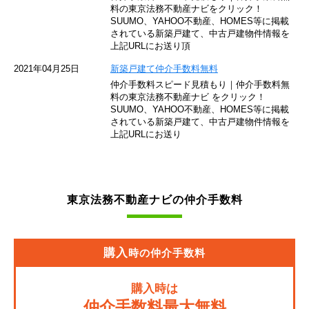
東京モノレール
料の東京法務不動産ナビをクリック！
SUUMO、YAHOO不動産、HOMES等に掲載
されている新築戸建て、中古戸建物件情報を
西武池袋線
上記URLにお送り頂
JR南武線
2021年04月25日
新築戸建て仲介手数料無料
仲介手数料スピード見積もり｜仲介手数料無
東急池上線
料の東京法務不動産ナビ をクリック！
SUUMO、YAHOO不動産、HOMES等に掲載
されている新築戸建て、中古戸建物件情報を
西武新宿線
上記URLにお送り
東武伊勢崎線
京成押上線
東京法務不動産ナビの仲介手数料
JR常磐緩行線
京急大師線
購入
時の仲介手数料
JR東海道本線
購入時は
JR埼京線
仲介手数料最大無料