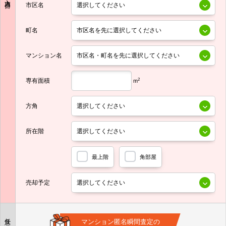
市区名
町名
マンション名
専有面積
2
m
方角
所在階
最上階
角部屋
売却予定
任意
マンション匿名瞬間査定の