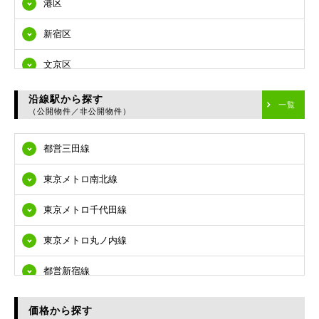
港区
新宿区
文京区
台東区
沿線駅から探す
一覧
（公開物件／非公開物件）
墨田区
都営三田線
江東区
東京メトロ南北線
品川区
東京メトロ千代田線
目黒区
東京メトロ丸ノ内線
大田区
都営新宿線
世田谷区
都営大江戸線
渋谷区
価格から探す