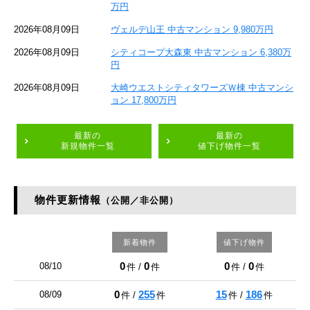
万円
2026年08月09日
ヴェルデ山王 中古マンション 9,980万円
2026年08月09日
シティコープ大森東 中古マンション 6,380万
円
2026年08月09日
大崎ウエストシティタワーズＷ棟 中古マンシ
ョン 17,800万円
最新の
最新の
新規物件一覧
値下げ物件一覧
物件更新情報
（公開／非公開）
新着物件
値下げ物件
0
0
0
0
08/10
件 /
件
件 /
件
0
255
15
186
08/09
件 /
件
件 /
件