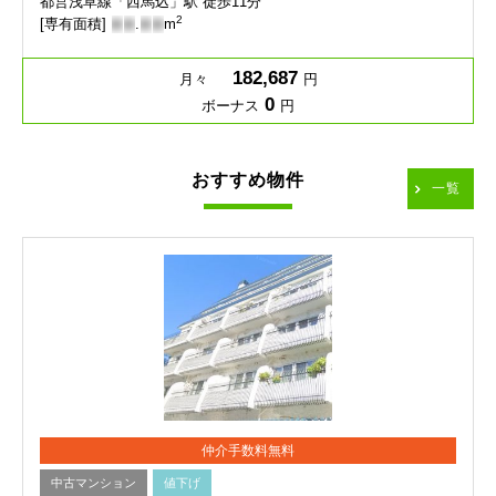
都営浅草線「西馬込」駅 徒歩11分
2
[専有面積]
-
-
.
-
-
m
182,687
月々
円
0
ボーナス
円
おすすめ物件
一覧
仲介手数料無料
中古マンション
値下げ