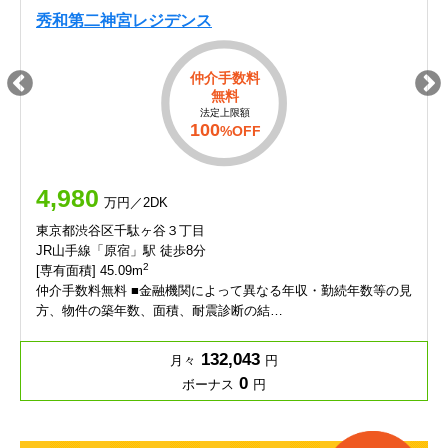
秀和第二神宮レジデンス
仲介手数料
無料
法定上限額
100
%OFF
4,980
万円／2DK
東京都渋谷区千駄ヶ谷３丁目
JR山手線「原宿」駅 徒歩8分
2
[専有面積] 45.09m
仲介手数料無料 ■金融機関によって異なる年収・勤続年数等の見
方、物件の築年数、面積、耐震診断の結…
132,043
月々
円
0
ボーナス
円