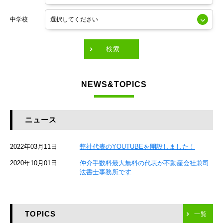
東京メトロ銀座線
中学校
東京メトロ有楽町線
東急田園都市線
検索
東急東横線
NEWS&TOPICS
東急大井町線
JR京葉線
ニュース
JR総武本線
2022年03月11日
弊社代表のYOUTUBEを開設しました！
京成本線
2020年10月01日
仲介手数料最大無料の代表が不動産会社兼司
JR京浜東北線
法書士事務所です
京急本線
TOPICS
東海道新幹線
一覧